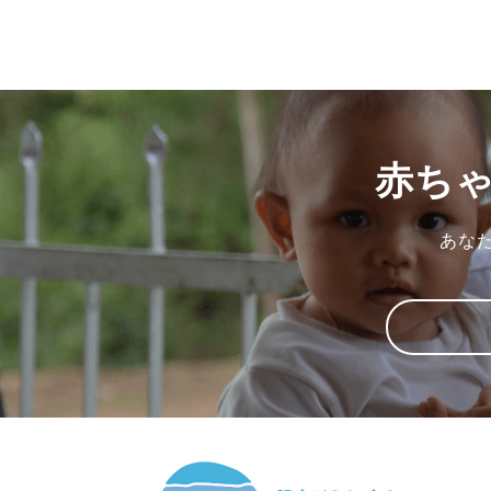
赤ち
あな