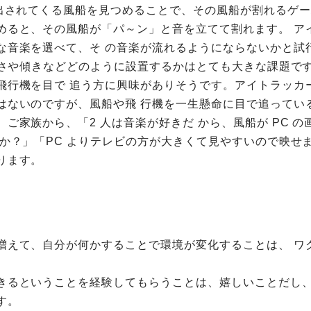
し出されてくる風船を見つめることで、その風船が割れるゲ
めると、その風船が「パ～ン」と音を立てて割れます。 ア
な音楽を選べて、そ の音楽が流れるようにならないかと試
高さや傾きなどどのように設置するかはとても大きな課題です
飛行機を目で 追う方に興味がありそうです。アイトラッカ
はないのですが、風船や飛 行機を一生懸命に目で追ってい
ご家族から、「2 人は音楽が好きだ から、風船が PC 
すか？」「PC よりテレビの方が大きくて見やすいので映せ
ります。
増えて、自分が何かすることで環境が変化することは、 ワ
きるということを経験してもらうことは、嬉しいことだし
す。