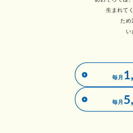
生まれて
ため
い
1
毎月
5
毎月