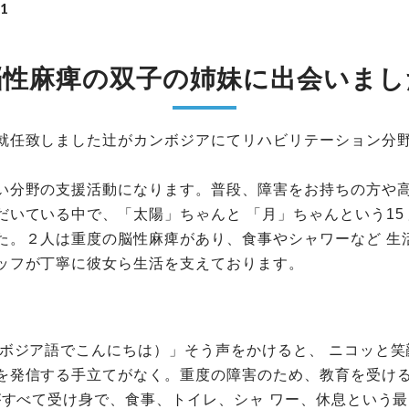
01
脳性麻痺の双子の姉妹に出会いまし
就任致しました辻がカンボジアにてリハビリテーション分
い分野の支援活動になります。普段、障害をお持ちの方や
だいている中で、「太陽」ちゃんと 「月」ちゃんという15
た。２人は重度の脳性麻痺があり、食事やシャワーなど 生
ッフが丁寧に彼女ら生活を支えております。
ンボジア語でこんにちは）」そう声をかけると、 ニコッと
を発信する手立てがなく。重度の障害のため、教育を受け
活がすべて受け身で、食事、トイレ、シャ ワー、休息という