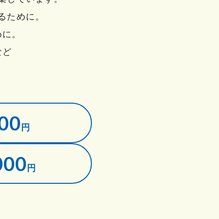
るために。
めに。
など
。
00
円
000
円