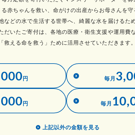
くる赤ちゃんを救い、命がけの出産からお母さんを守
池などの水で生活する世帯へ、綺麗な水を届けるた
ただいたご寄付は、各地の医療・衛生支援や運用費
「救える命を救う」ために活用させていただきます
,000
3,0
円
毎月
,000
10,
円
毎月
上記以外の金額を見る