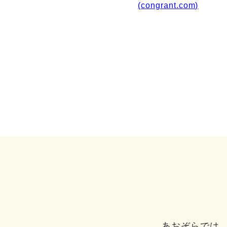
(congrant.com)
あおぞらでは