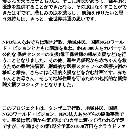
母さんを失った子どもの涙。
そこに病院があって、基本的な
医療を提供することができたなら、その涙はなくすことがで
きたはずです。
悲しみの涙を減らし、 笑顔を作りたいと思
う気持ちは、きっと、全世界共通の思いです。
NPO法人あおぞらは現地行政、地域住民、国際NGOワール
ド・ ビジョンとともに議論を重ね、約50,000人をカバーする
公的な 保健センターの支援(母子保健棟の機材支援など)を行
うこととなりました。その他、新生児仮死から赤ちゃんを救
うための蘇生法講習、継続的な医療スタッフへの医療技術の
移転と維持、さらには心理的支援などを含む計画です。赤ち
ゃんとお母さん、そして地域住民を守るための包括的な新病
院支援プロジェクトとなりました。
このプロジェクトは、タンザニア行政、地域住民、国際
NGOワールド・ビジョン、NPO法人あおぞらの協働事業で
す。事業は第1期から第3期まで3カ年に渡って行われる予定
ですが、今回はそ の第1期分予算の1000万円をクラウドファ