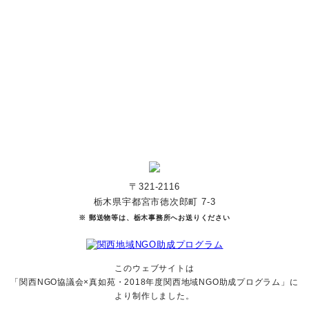
寄付をする
マンスリーサポーターになる
〒321-2116
栃木県宇都宮市徳次郎町 7-3
※ 郵送物等は、栃木事務所へお送りください
このウェブサイトは
「関西NGO協議会×真如苑・2018年度関西地域NGO助成
プログラム」に
より制作しました。