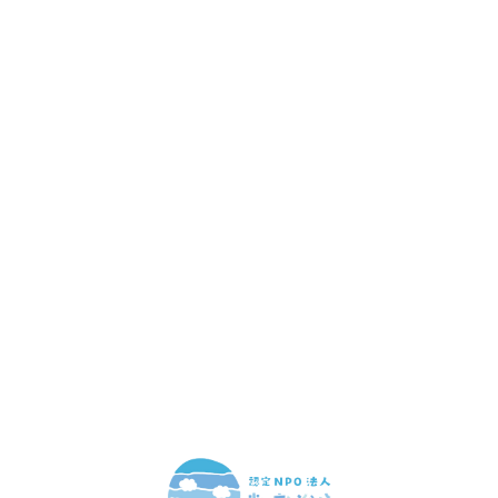
赤ちゃんとお母さんの
「笑顔」をつくる
あなたのご寄付で「涙」を減らし、「笑顔」を増やすことができま
す。
寄付をする
マンスリーサポーターになる