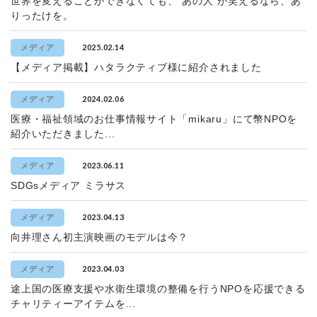
世界を変えることができなくても、“あの人”が笑えるなら、あ
りったけを。
2025.02.14
メディア
【メディア掲載】ハタラクティブ様に紹介されました
2024.02.06
メディア
医療・福祉領域のお仕事情報サイト「mikaru」にて幣NPOを
紹介いただきました...
2023.06.11
メディア
SDGsメディア ミラサス
2023.04.13
メディア
向井理さん初主演映画のモデルは今？
2023.04.03
メディア
途上国の医療支援や水衛生環境の整備を行うNPOを応援できる
チャリティーアイテムを...