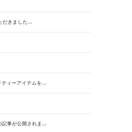
だきました...
ィーアイテムを...
事が公開されま...