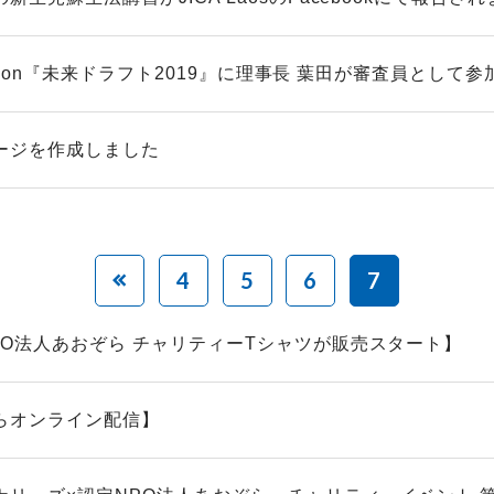
 vision『未来ドラフト2019』に理事長 葉田が審査員として参加.
ージを作成しました
4
5
6
7
PO法人あおぞら チャリティーTシャツが販売スタート】
らオンライン配信】