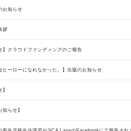
のお知らせ
挨拶
せ】クラウドファンディングのご報告
はヒーローになれなかった。】出版のお知らせ
せ】
お知らせ】
新生児蘇生法講習がJICA LaosのFacebookにて報告されま