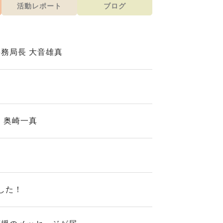
活動レポート
ブログ
務局長 大音雄真
 奥崎一真
した！