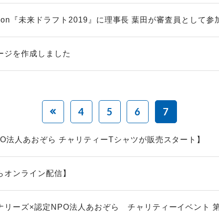
 vision『未来ドラフト2019』に理事長 葉田が審査員として参加.
ージを作成しました
4
5
6
7
PO法人あおぞら チャリティーTシャツが販売スタート】
らオンライン配信】
ナリーズ×認定NPO法人あおぞら チャリティーイベント 