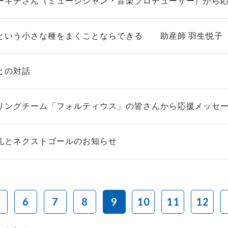
ーキチさん（ミュージシャン・音楽プロデューサー）から応援
という小さな種をまくことならできる 助産師 羽生悦子
との対話
リングチーム「フォルティウス」の皆さんから応援メッセ
礼とネクストゴールのお知らせ
6
7
8
9
10
11
12