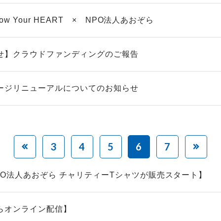
llow Your HEART × NPO法人あおぞら
せ】クラウドファンディングのご報告
ージリニューアルについてのお知らせ
3
4
5
6
7
PO法人あおぞら チャリティーTシャツが販売スタート】
らオンライン配信】