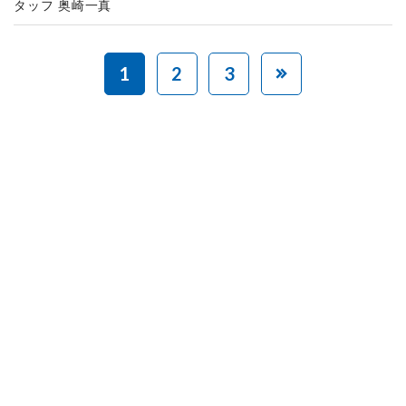
タッフ 奥崎一真
1
2
3
赤ちゃんとお母さんの
「笑顔」をつくる
あなたのご寄付で「涙」を減らし、「笑顔」を増やすことができま
す。
寄付をする