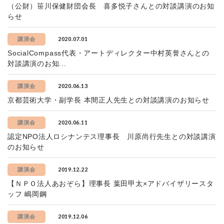
（公財）笹川保健財団会長 喜多悦子さんとの対談講演のお知
らせ
2020.07.01
講演会
SocialCompass代表・アートディレクター中村英誉さんとの
対談講演のお知...
2020.06.13
講演会
京都芸術大学・副学長 本間正人先生との対談講演のお知らせ
2020.06.11
講演会
認定NPO法人ロシナンテス理事長 川原尚行先生との対談講演
のお知らせ
2019.12.22
講演会
【ＮＰＯ法人あおぞら】理事長 葉田甲太×アドバイザリースタ
ッフ 嶋岡鋼
2019.12.06
講演会