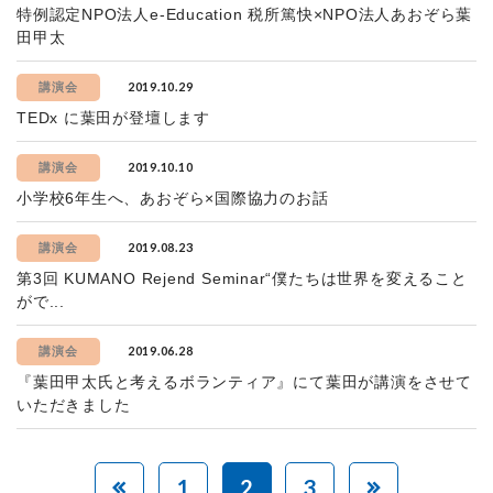
特例認定NPO法人e-Education 税所篤快×NPO法人あおぞら葉
田甲太
2019.10.29
講演会
TEDx に葉田が登壇します
2019.10.10
講演会
小学校6年生へ、あおぞら×国際協力のお話
2019.08.23
講演会
第3回 KUMANO Rejend Seminar“僕たちは世界を変えること
がで...
2019.06.28
講演会
『葉田甲太氏と考えるボランティア』にて葉田が講演をさせて
いただきました
1
2
3