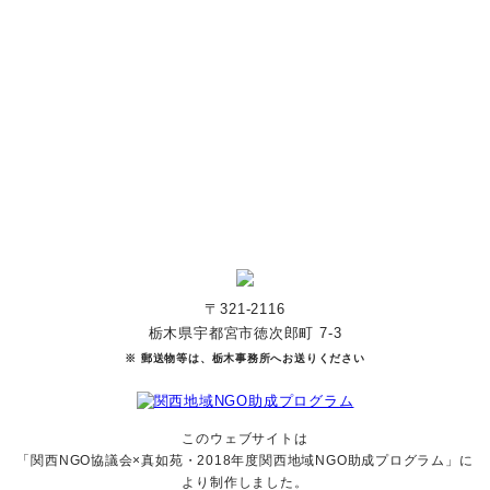
す。
寄付をする
マンスリーサポーターになる
〒321-2116
栃木県宇都宮市徳次郎町 7-3
※ 郵送物等は、栃木事務所へお送りください
このウェブサイトは
「関西NGO協議会×真如苑・2018年度関西地域NGO助成
プログラム」に
より制作しました。