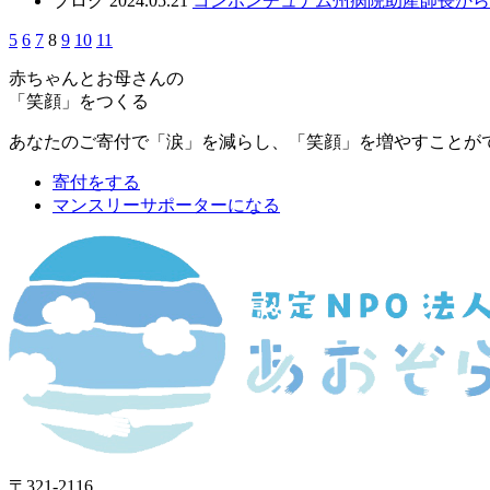
ブログ
2024.05.21
コンポンチュナム州病院助産師長から
5
6
7
8
9
10
11
赤ちゃんとお母さんの
「笑顔」をつくる
あなたのご寄付で「涙」を減らし、「笑顔」を増やすことが
寄付をする
マンスリーサポーターになる
〒321-2116