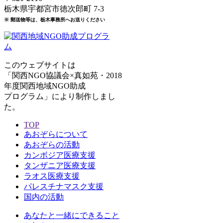
栃木県宇都宮市徳次郎町 7-3
※ 郵送物等は、栃木事務所へお送りください
このウェブサイトは
「関西NGO協議会×真如苑・2018
年度関西地域NGO助成
プログラム」により制作しまし
た。
TOP
あおぞらについて
あおぞらの活動
カンボジア医療支援
タンザニア医療支援
ラオス医療支援
パレスチナマスク支援
国内の活動
あなたと一緒にできること