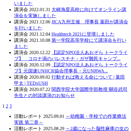
いました
講演会
2022.01.31
大崎海星高校に向けてオンライン講
演会を実施しました
講演会
2021.12.06
JICA九州主催 理事長 葉田が講演会
を行いました
講演会
2021.12.04
Healthtech 2021に登壇しました
講演会
2021.10.08
第一学院高等学校にて講演会を行い
ました
講演会
2020.12.22
【認定NPO法人あおぞら トークライ
ブ】 コロナ渦のパレスチナ・ガザ難民キャンプ...
講演会
2020.12.09
【認定NPO法人あおぞら トークライ
ブ】元国連UNHCR協会理事長・元UNRWA...
講演会
2020.09.02
行動すれば救える命について | 葉田
甲太 | TEDxUSH
講演会
2020.07.22
関西学院大学国際学部教授 關谷武司
先生との対談講演のお知らせ
1
2
3
活動レポート
2025.09.01
～幼稚園・学校での作業療法
実践 第二章～
活動レポート
2025.08.29
～2歳になった脳性麻痺の女の