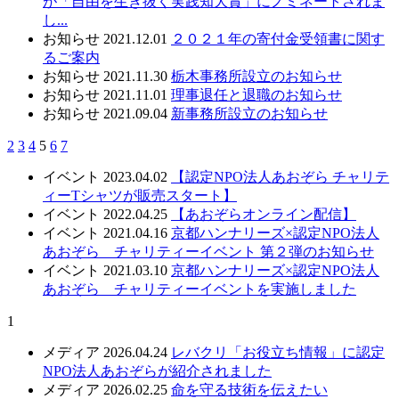
が「自由を生き抜く実践知大賞」にノミネートされま
し...
お知らせ
2021.12.01
２０２１年の寄付金受領書に関す
るご案内
お知らせ
2021.11.30
栃木事務所設立のお知らせ
お知らせ
2021.11.01
理事退任と退職のお知らせ
お知らせ
2021.09.04
新事務所設立のお知らせ
2
3
4
5
6
7
イベント
2023.04.02
【認定NPO法人あおぞら チャリテ
ィーTシャツが販売スタート】
イベント
2022.04.25
【あおぞらオンライン配信】
イベント
2021.04.16
京都ハンナリーズ×認定NPO法人
あおぞら チャリティーイベント 第２弾のお知らせ
イベント
2021.03.10
京都ハンナリーズ×認定NPO法人
あおぞら チャリティーイベントを実施しました
1
メディア
2026.04.24
レバクリ「お役立ち情報」に認定
NPO法人あおぞらが紹介されました
メディア
2026.02.25
命を守る技術を伝えたい