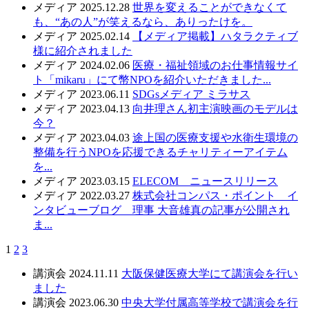
メディア
2025.12.28
世界を変えることができなくて
も、“あの人”が笑えるなら、ありったけを。
メディア
2025.02.14
【メディア掲載】ハタラクティブ
様に紹介されました
メディア
2024.02.06
医療・福祉領域のお仕事情報サイ
ト「mikaru」にて幣NPOを紹介いただきました...
メディア
2023.06.11
SDGsメディア ミラサス
メディア
2023.04.13
向井理さん初主演映画のモデルは
今？
メディア
2023.04.03
途上国の医療支援や水衛生環境の
整備を行うNPOを応援できるチャリティーアイテム
を...
メディア
2023.03.15
ELECOM ニュースリリース
メディア
2022.03.27
株式会社コンパス・ポイント イ
ンタビューブログ 理事 大音雄真の記事が公開され
ま...
1
2
3
講演会
2024.11.11
大阪保健医療大学にて講演会を行い
ました
講演会
2023.06.30
中央大学付属高等学校で講演会を行