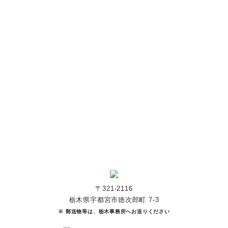
「笑顔」をつくる
あなたのご寄付で「涙」を減らし、「笑顔」を増やすことができま
す。
寄付をする
マンスリーサポーターになる
〒321-2116
栃木県宇都宮市徳次郎町 7-3
※ 郵送物等は、栃木事務所へお送りください