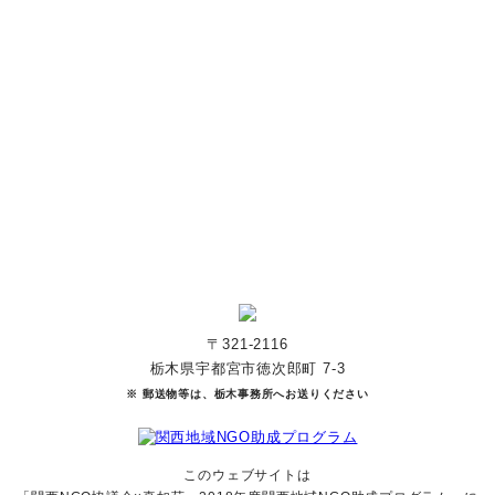
あなたのご寄付で「涙」を減らし、「笑顔」を増やすことができま
す。
寄付をする
マンスリーサポーターになる
〒321-2116
栃木県宇都宮市徳次郎町 7-3
※ 郵送物等は、栃木事務所へお送りください
このウェブサイトは