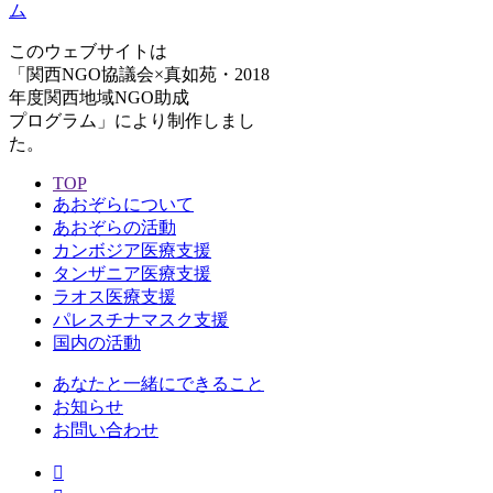
このウェブサイトは
「関西NGO協議会×真如苑・2018
年度関西地域NGO助成
プログラム」により制作しまし
た。
TOP
あおぞらについて
あおぞらの活動
カンボジア医療支援
タンザニア医療支援
ラオス医療支援
パレスチナマスク支援
国内の活動
あなたと一緒にできること
お知らせ
お問い合わせ