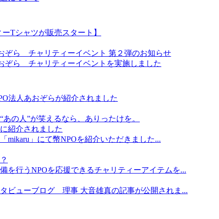
ィーTシャツが販売スタート】
あおぞら チャリティーイベント 第２弾のお知らせ
あおぞら チャリティーイベントを実施しました
PO法人あおぞらが紹介されました
“あの人”が笑えるなら、ありったけを。
に紹介されました
ikaru」にて幣NPOを紹介いただきました...
？
を行うNPOを応援できるチャリティーアイテムを...
ビューブログ 理事 大音雄真の記事が公開されま...