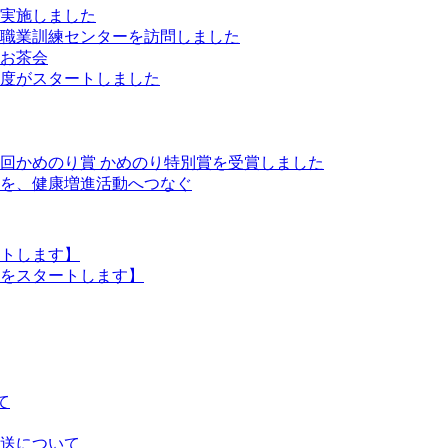
実施しました
職業訓練センターを訪問しました
お茶会
度がスタートしました
8回かめのり賞 かめのり特別賞を受賞しました
を、健康増進活動へつなぐ
トします】
をスタートします】
て
送について