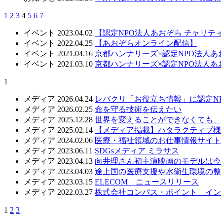
1
2
3
4
5
6
7
イベント
2023.04.02
【認定NPO法人あおぞら チャリテ
イベント
2022.04.25
【あおぞらオンライン配信】
イベント
2021.04.16
京都ハンナリーズ×認定NPO法人
イベント
2021.03.10
京都ハンナリーズ×認定NPO法人
1
メディア
2026.04.24
レバクリ「お役立ち情報」に認定N
メディア
2026.02.25
命を守る技術を伝えたい
メディア
2025.12.28
世界を変えることができなくても、
メディア
2025.02.14
【メディア掲載】ハタラクティブ様
メディア
2024.02.06
医療・福祉領域のお仕事情報サイト「m
メディア
2023.06.11
SDGsメディア ミラサス
メディア
2023.04.13
向井理さん初主演映画のモデルは今
メディア
2023.04.03
途上国の医療支援や水衛生環境の整備
メディア
2023.03.15
ELECOM ニュースリリース
メディア
2022.03.27
株式会社コンパス・ポイント インタ
1
2
3