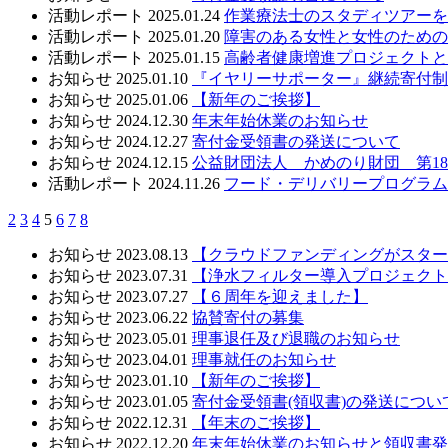
活動レポート
2025.01.24
作業療法士のスタディツアーを
活動レポート
2025.01.20
障害のある女性と女性のための
活動レポート
2025.01.15
高齢者健康増進プロジェクトと
お知らせ
2025.01.10
『イヤリーサポーター』継続寄付制
お知らせ
2025.01.06
【新年のご挨拶】
お知らせ
2024.12.30
年末年始休業のお知らせ
お知らせ
2024.12.27
寄付金受領書の発送について
お知らせ
2024.12.15
公益財団法人 かめのり財団 第1
活動レポート
2024.11.26
フード・デリバリープログラム
2
3
4
5
6
7
8
お知らせ
2023.08.13
【クラウドファンディングがスター
お知らせ
2023.07.31
【浄水フィルター導入プロジェクト
お知らせ
2023.07.27
【６周年を迎えました】
お知らせ
2023.06.22
協賛寄付の募集
お知らせ
2023.05.01
理事退任及び退職のお知らせ
お知らせ
2023.04.01
理事就任のお知らせ
お知らせ
2023.01.10
【新年のご挨拶】
お知らせ
2023.01.05
寄付金受領書(領収書)の発送につい
お知らせ
2022.12.31
【年末のご挨拶】
お知らせ
2022.12.20
年末年始休業のお知らせと領収書発