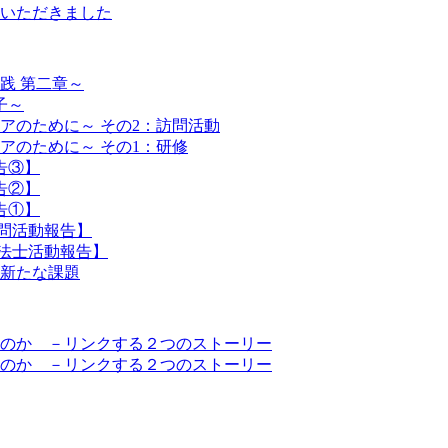
いただきました
践 第二章～
子～
アのために～ その2：訪問活動
アのために～ その1：研修
告③】
告②】
告①】
訪問活動報告】
療法士活動報告】
新たな課題
のか －リンクする２つのストーリー
のか －リンクする２つのストーリー