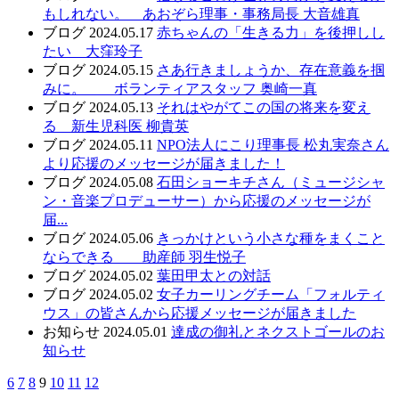
もしれない。 あおぞら理事・事務局長 大音雄真
ブログ
2024.05.17
赤ちゃんの「生きる力」を後押しし
たい 大窪玲子
ブログ
2024.05.15
さあ行きましょうか、存在意義を掴
みに。 ボランティアスタッフ 奥崎一真
ブログ
2024.05.13
それはやがてこの国の将来を変え
る 新生児科医 柳貴英
ブログ
2024.05.11
NPO法人にこり理事長 松丸実奈さん
より応援のメッセージが届きました！
ブログ
2024.05.08
石田ショーキチさん（ミュージシャ
ン・音楽プロデューサー）から応援のメッセージが
届...
ブログ
2024.05.06
きっかけという小さな種をまくこと
ならできる 助産師 羽生悦子
ブログ
2024.05.02
葉田甲太との対話
ブログ
2024.05.02
女子カーリングチーム「フォルティ
ウス」の皆さんから応援メッセージが届きました
お知らせ
2024.05.01
達成の御礼とネクストゴールのお
知らせ
6
7
8
9
10
11
12