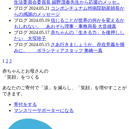
生法委員会委員長 細野茂春先生から応援のメッセ...
ブログ
2024.05.21
コンポンチュナム州病院助産師長か
らの感謝のメッセージ
ブログ
2024.05.19
信じることが世界の何かを変えるか
もしれない。 あおぞら理事・事務局長 大音雄真
ブログ
2024.05.17
赤ちゃんの「生きる力」を後押しし
たい 大窪玲子
ブログ
2024.05.15
さあ行きましょうか、存在意義を掴
みに。 ボランティアスタッフ 奥崎一真
1
2
3
赤ちゃんとお母さんの
「笑顔」をつくる
あなたのご寄付で「涙」を減らし、「笑顔」を増やすことが
できます。
寄付をする
マンスリーサポーターになる