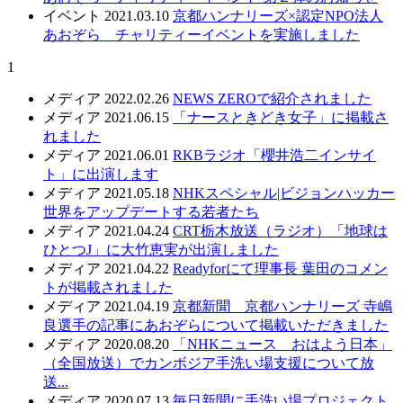
イベント
2021.03.10
京都ハンナリーズ×認定NPO法人
あおぞら チャリティーイベントを実施しました
1
メディア
2022.02.26
NEWS ZEROで紹介されました
メディア
2021.06.15
「ナースときどき女子」に掲載さ
れました
メディア
2021.06.01
RKBラジオ「櫻井浩二インサイ
ト」に出演します
メディア
2021.05.18
NHKスペシャル|ビジョンハッカー
世界をアップデートする若者たち
メディア
2021.04.24
CRT栃木放送（ラジオ）「地球は
ひとつJ」に大竹恵実が出演しました
メディア
2021.04.22
Readyforにて理事長 葉田のコメン
トが掲載されました
メディア
2021.04.19
京都新聞 京都ハンナリーズ 寺嶋
良選手の記事にあおぞらについて掲載いただきました
メディア
2020.08.20
「NHKニュース おはよう日本」
（全国放送）でカンボジア手洗い場支援について放
送...
メディア
2020.07.13
毎日新聞に手洗い場プロジェクト