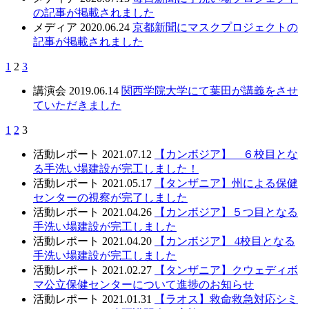
の記事が掲載されました
メディア
2020.06.24
京都新聞にマスクプロジェクトの
記事が掲載されました
1
2
3
講演会
2019.06.14
関西学院大学にて葉田が講義をさせ
ていただきました
1
2
3
活動レポート
2021.07.12
【カンボジア】 ６校目とな
る手洗い場建設が完工しました！
活動レポート
2021.05.17
【タンザニア】州による保健
センターの視察が完了しました
活動レポート
2021.04.26
【カンボジア】５つ目となる
手洗い場建設が完工しました
活動レポート
2021.04.20
【カンボジア】 4校目となる
手洗い場建設が完工しました
活動レポート
2021.02.27
【タンザニア】クウェディボ
マ公立保健センターについて進捗のお知らせ
活動レポート
2021.01.31
【ラオス】救命救急対応シミ