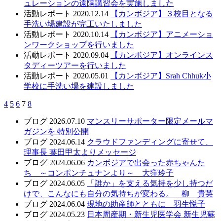
ュレーションの遠隔講習会を実施しました
活動レポート
2020.12.14
【カンボジア】３校目となる
手洗い場建設が完工いたしました
活動レポート
2020.10.14
【カンボジア】アニメーショ
ンワークショップを行いました
活動レポート
2020.09.04
【カンボジア】オンラインス
タディーツアーを行いました
活動レポート
2020.05.01
【カンボジア】Srah Chhuk小
学校に手洗い場を建設しました
4
5
6
7
8
ブログ
2026.07.10
マンスリーサポーター限定メールマ
ガジンを 特別公開
ブログ
2024.06.14
クラウドファンディングに寄せて、
理事長 葉田甲太よりメッセージ
ブログ
2024.06.06
カンボジアで出会った赤ちゃんた
ち ～コンポンチュナンより～ 大窪玲子
ブログ
2024.06.05
「誰か」を支える気持を少し持つだ
けで、こんなにも自分の気持ちが変わる。 柳 貴英
ブログ
2024.06.04
現地の助産師とともに 羽生悦子
ブログ
2024.05.23
日本周産期・新生児医学会 新生児蘇