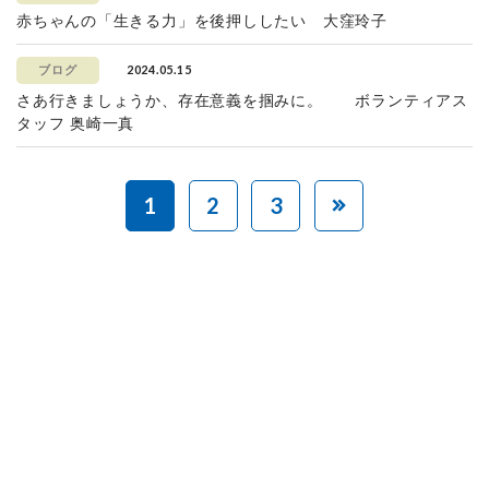
赤ちゃんの「生きる力」を後押ししたい 大窪玲子
2024.05.15
ブログ
さあ行きましょうか、存在意義を掴みに。 ボランティアス
タッフ 奥崎一真
1
2
3
赤ちゃんとお母さんの
「笑顔」をつくる
あなたのご寄付で「涙」を減らし、「笑顔」を増やすことができま
す。