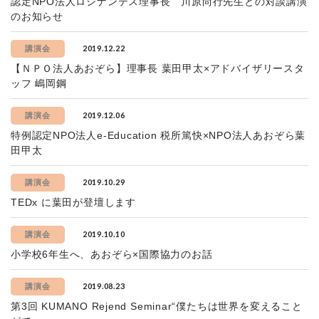
認定NPO法人ロシナンテス理事長 川原尚行先生との対談講演
のお知らせ
2019.12.22
講演会
【ＮＰＯ法人あおぞら】理事長 葉田甲太×アドバイザリースタ
ッフ 嶋岡鋼
2019.12.06
講演会
特例認定NPO法人e-Education 税所篤快×NPO法人あおぞら葉
田甲太
2019.10.29
講演会
TEDx に葉田が登壇します
2019.10.10
講演会
小学校6年生へ、あおぞら×国際協力のお話
2019.08.23
講演会
第3回 KUMANO Rejend Seminar“僕たちは世界を変えること