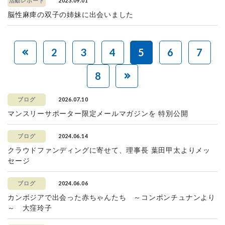
2023.09.01
活動レポート
脳性麻痺の双子の姉妹に出会いました
2
3
4
5
6
7
8
2026.07.10
ブログ
マンスリーサポーター限定メールマガジンを 特別公開
2024.06.14
ブログ
クラウドファンディングに寄せて、理事長 葉田甲太よりメッ
セージ
2024.06.06
ブログ
カンボジアで出会った赤ちゃんたち ～コンポンチュナンより
～ 大窪玲子