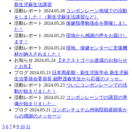
新生児蘇生法講習
活動レポート
2024.05.28
コンポンレーン地域での活動
をしました！（新生児蘇生法講習など）
活動レポート
2024.05.26
保健指導勉強会を開催しまし
た！
活動レポート
2024.05.25
現地から感謝の声をお届けし
ます！
活動レポート
2024.05.24
現地、保健センターに支援機
材が納入されました！
お知らせ
2024.05.24
【ネクストゴール達成のお知らせ
とお礼】
ブログ
2024.05.23
日本周産期・新生児医学会 新生児蘇
生法委員会委員長 細野茂春先生から応援のメッセ...
活動レポート
2024.05.23
ついにコンポンレーンでの活
動が始まりました！
活動レポート
2024.05.22
コンポンレーンでの講習の準
備が始まりました。
ブログ
2024.05.21
コンポンチュナム州病院助産師長か
らの感謝のメッセージ
5
6
7
8
9
10
11