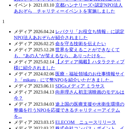
イベント
2021.03.10
京都ハンナリーズ×認定NPO法人
あおぞら チャリティーイベントを実施しました
1
メディア
2026.04.24
レバクリ「お役立ち情報」に認定
NPO法人あおぞらが紹介されました
メディア
2026.02.25
命を守る技術を伝えたい
メディア
2025.12.28
世界を変えることができなくて
も、“あの人”が笑えるなら、ありったけを。
メディア
2025.02.14
【メディア掲載】ハタラクティブ
様に紹介されました
メディア
2024.02.06
医療・福祉領域のお仕事情報サイ
ト「mikaru」にて幣NPOを紹介いただきました...
メディア
2023.06.11
SDGsメディア ミラサス
メディア
2023.04.13
向井理さん初主演映画のモデルは
今？
メディア
2023.04.03
途上国の医療支援や水衛生環境の
整備を行うNPOを応援できるチャリティーアイテム
を...
メディア
2023.03.15
ELECOM ニュースリリース
メディア
2022.03.27
株式会社コンパス・ポイント イ