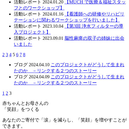
活動レポート
2024.01.20
【MUCH で医療＆福祉スタッ
フとのワークショップ】
活動レポート
2024.01.16
【看護師への研修やリハビリ
テーションに関わるワークショップを行いました】
活動レポート
2023.10.04
【第3回 浄水フィルターの導
入プロジェクト】
活動レポート
2023.09.01
脳性麻痺の双子の姉妹に出会
いました
2
3
4
5
6
7
8
ブログ
2024.04.10
このプロジェクトがどうして生まれ
たのか －リンクする２つのストーリー
ブログ
2024.04.09
このプロジェクトがどうして生まれ
たのか －リンクする２つのストーリー
1
2
3
赤ちゃんとお母さんの
「笑顔」をつくる
あなたのご寄付で「涙」を減らし、「笑顔」を増やすことが
できます。