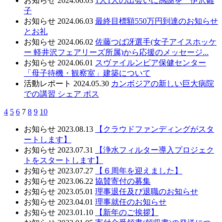
お知らせ
2024.06.03
1人1人の出会いに感謝を 伊沢雛
子
お知らせ
2024.06.03
最終目標額550万円到達のお知らせ
とお礼
お知らせ
2024.06.02
佐藤つば冴選手(女子アイスホッケ
ー 軽井沢フェアリーズ所属)から応援のメッセージ...
お知らせ
2024.06.01
スヴァイルンビア保健センター
「母子待機・観察室」建築について
活動レポート
2024.05.30
カンボジアの新しい巨大病院
での講習 シェア ポス
4
5
6
7
8
9
10
お知らせ
2023.08.13
【クラウドファンディングがスタ
ートします】
お知らせ
2023.07.31
【浄水フィルター導入プロジェク
トをスタートします】
お知らせ
2023.07.27
【６周年を迎えました】
お知らせ
2023.06.22
協賛寄付の募集
お知らせ
2023.05.01
理事退任及び退職のお知らせ
お知らせ
2023.04.01
理事就任のお知らせ
お知らせ
2023.01.10
【新年のご挨拶】