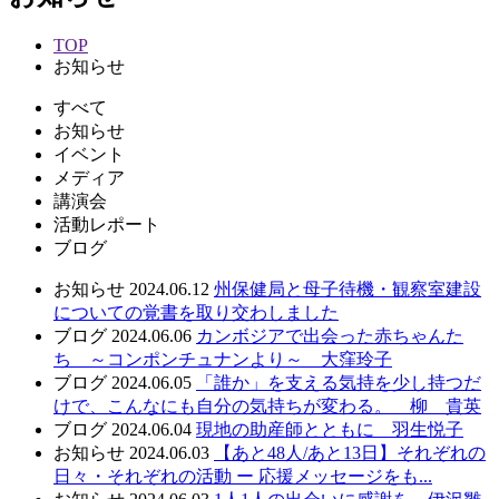
TOP
お知らせ
すべて
お知らせ
イベント
メディア
講演会
活動レポート
ブログ
お知らせ
2024.06.12
州保健局と母子待機・観察室建設
についての覚書を取り交わしました
ブログ
2024.06.06
カンボジアで出会った赤ちゃんた
ち ～コンポンチュナンより～ 大窪玲子
ブログ
2024.06.05
「誰か」を支える気持を少し持つだ
けで、こんなにも自分の気持ちが変わる。 柳 貴英
ブログ
2024.06.04
現地の助産師とともに 羽生悦子
お知らせ
2024.06.03
【あと48人/あと13日】それぞれの
日々・それぞれの活動 ー 応援メッセージをも...