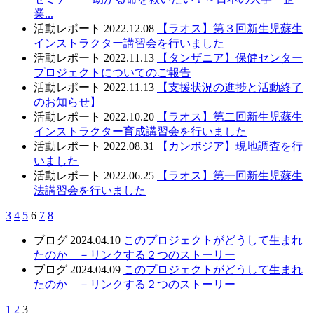
業...
活動レポート
2022.12.08
【ラオス】第３回新生児蘇生
インストラクター講習会を行いました
活動レポート
2022.11.13
【タンザニア】保健センター
プロジェクトについてのご報告
活動レポート
2022.11.13
【支援状況の進捗と活動終了
のお知らせ】
活動レポート
2022.10.20
【ラオス】第二回新生児蘇生
インストラクター育成講習会を行いました
活動レポート
2022.08.31
【カンボジア】現地調査を行
いました
活動レポート
2022.06.25
【ラオス】第一回新生児蘇生
法講習会を行いました
3
4
5
6
7
8
ブログ
2024.04.10
このプロジェクトがどうして生まれ
たのか －リンクする２つのストーリー
ブログ
2024.04.09
このプロジェクトがどうして生まれ
たのか －リンクする２つのストーリー
1
2
3