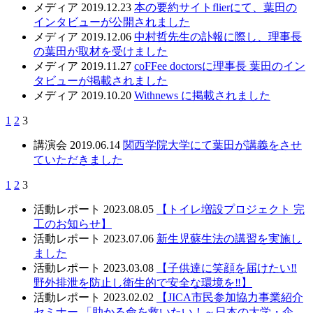
メディア
2019.12.23
本の要約サイトflierにて、葉田の
インタビューが公開されました
メディア
2019.12.06
中村哲先生の訃報に際し、理事長
の葉田が取材を受けました
メディア
2019.11.27
coFFee doctorsに理事長 葉田のイン
タビューが掲載されました
メディア
2019.10.20
Withnews に掲載されました
1
2
3
講演会
2019.06.14
関西学院大学にて葉田が講義をさせ
ていただきました
1
2
3
活動レポート
2023.08.05
【トイレ増設プロジェクト 完
工のお知らせ】
活動レポート
2023.07.06
新生児蘇生法の講習を実施し
ました
活動レポート
2023.03.08
【子供達に笑顔を届けたい‼️
野外排泄を防止し衛生的で安全な環境を‼️】
活動レポート
2023.02.02
【JICA市民参加協力事業紹介
セミナー 「助かる命を救いたい！～日本の大学・企