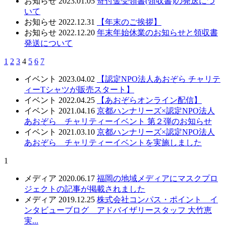
お知らせ
2023.01.05
寄付金受領書(領収書)の発送につ
いて
お知らせ
2022.12.31
【年末のご挨拶】
お知らせ
2022.12.20
年末年始休業のお知らせと領収書
発送について
1
2
3
4
5
6
7
イベント
2023.04.02
【認定NPO法人あおぞら チャリテ
ィーTシャツが販売スタート】
イベント
2022.04.25
【あおぞらオンライン配信】
イベント
2021.04.16
京都ハンナリーズ×認定NPO法人
あおぞら チャリティーイベント 第２弾のお知らせ
イベント
2021.03.10
京都ハンナリーズ×認定NPO法人
あおぞら チャリティーイベントを実施しました
1
メディア
2020.06.17
福岡の地域メディアにマスクプロ
ジェクトの記事が掲載されました
メディア
2019.12.25
株式会社コンパス・ポイント イ
ンタビューブログ アドバイザリースタッフ 大竹恵
実...