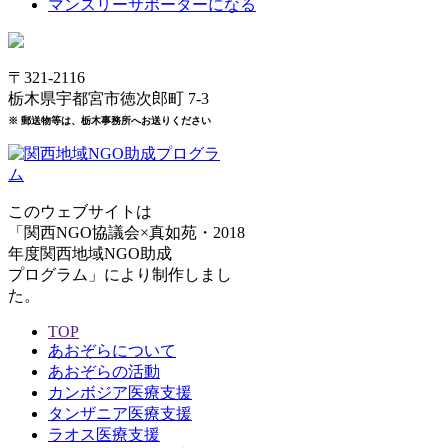
マンスリーサポーターになる
〒321-2116
栃木県宇都宮市徳次郎町 7-3
※ 郵送物等は、栃木事務所へお送りください
このウェブサイトは
「関西NGO協議会×真如苑・2018
年度関西地域NGO助成
プログラム」により制作しまし
た。
TOP
あおぞらについて
あおぞらの活動
カンボジア医療支援
タンザニア医療支援
ラオス医療支援