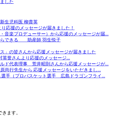
ました
新生児科医 柳貴英
んより応援のメッセージが届きました！
・音楽プロデューサー）から応援のメッセージが届...
ならできる 助産師 羽生悦子
ス」の皆さんから応援メッセージが届きました
表 中村英誉さんより応援のメッセージ...
ルド代表理事 荒井昭則さんから応援メッセージが...
原尚行先生から 応援メッセージをいただきまし...
選手（プロバスケット選手 広島ドラゴンフライ...
できます。