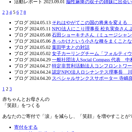
活動レポート
2023.09.01
脳性麻痺の双子の姉妹に出会い
2
3
4
5
6
7
8
ブログ
2024.05.13
それはやがてこの国の将来を変える 
ブログ
2024.05.11
NPO法人にこり理事長 松丸実奈さ
ブログ
2024.05.08
石田ショーキチさん（ミュージシャン
ブログ
2024.05.06
きっかけという小さな種をまくこと
ブログ
2024.05.02
葉田甲太との対話
ブログ
2024.05.02
女子カーリングチーム「フォルティウ
ブログ
2024.04.29
一般社団法人Social Compass 代
ブログ
2024.04.27
特定非営利活動法人コンフロントワー
ブログ
2024.04.24
認定NPO法人ロシナンテス理事長 川
ブログ
2024.04.20
スペシャルサンクスサポーター 寺嶋良
1
2
3
赤ちゃんとお母さんの
「笑顔」をつくる
あなたのご寄付で「涙」を減らし、「笑顔」を増やすことが
寄付をする