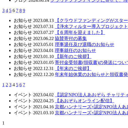
ブログ
2024.06.14
クラウドファンディングに寄せて、理
3
4
5
6
7
8
9
お知らせ
2023.08.13
【クラウドファンディングがスター
お知らせ
2023.07.31
【浄水フィルター導入プロジェクト
お知らせ
2023.07.27
【６周年を迎えました】
お知らせ
2023.06.22
協賛寄付の募集
お知らせ
2023.05.01
理事退任及び退職のお知らせ
お知らせ
2023.04.01
理事就任のお知らせ
お知らせ
2023.01.10
【新年のご挨拶】
お知らせ
2023.01.05
寄付金受領書(領収書)の発送につい
お知らせ
2022.12.31
【年末のご挨拶】
お知らせ
2022.12.20
年末年始休業のお知らせと領収書発
1
2
3
4
5
6
7
イベント
2023.04.02
【認定NPO法人あおぞら チャリテ
イベント
2022.04.25
【あおぞらオンライン配信】
イベント
2021.04.16
京都ハンナリーズ×認定NPO法人
イベント
2021.03.10
京都ハンナリーズ×認定NPO法人
1