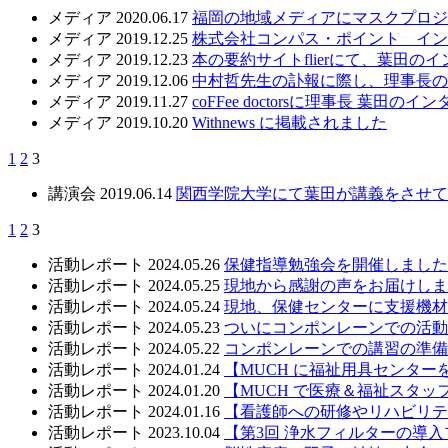
メディア
2020.06.17
福岡の地域メディアにマスクプロジ
メディア
2019.12.25
株式会社コンパス・ポイント インタ
メディア
2019.12.23
本の要約サイトflierにて、葉田
メディア
2019.12.06
中村哲先生の訃報に際し、理事長の
メディア
2019.11.27
coFFee doctorsに理事長 葉田
メディア
2019.10.20
Withnews に掲載されました
1
2
3
講演会
2019.06.14
関西学院大学にて葉田が講義をさせて
1
2
3
活動レポート
2024.05.26
保健指導勉強会を開催しました
活動レポート
2024.05.25
現地から感謝の声をお届けしま
活動レポート
2024.05.24
現地、保健センターに支援機材
活動レポート
2024.05.23
ついにコンポンレーンでの活動
活動レポート
2024.05.22
コンポンレーンでの講習の準備
活動レポート
2024.01.24
【MUCH に福祉用具センター
活動レポート
2024.01.20
【MUCH で医療＆福祉スタ
活動レポート
2024.01.16
【看護師への研修やリハビリテ
活動レポート
2023.10.04
【第3回 浄水フィルターの導