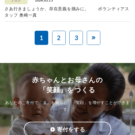
2024.05.15
ブログ
さあ行きましょうか、存在意義を掴みに。 ボランティアス
タッフ 奥崎一真
1
2
3
赤ちゃんとお母さんの
「笑顔」をつくる
あなたのご寄付で「涙」を減らし、「笑顔」を増やすことができま
す。
寄付をする