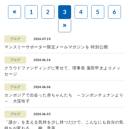
1
2
3
4
5
6
2026.07.10
ブログ
マンスリーサポーター限定メールマガジンを 特別公開
2024.06.14
ブログ
クラウドファンディングに寄せて、理事長 葉田甲太よりメッ
セージ
2024.06.06
ブログ
カンボジアで出会った赤ちゃんたち ～コンポンチュナンより
～ 大窪玲子
2024.06.05
ブログ
「誰か」を支える気持を少し持つだけで、こんなにも自分の気
持ちが変わる。 柳 貴英