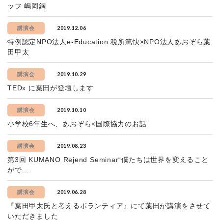
ッフ 嶋岡鋼
2019.12.06
講演会
特例認定NPO法人e-Education 税所篤快×NPO法人あおぞら葉
田甲太
2019.10.29
講演会
TEDx に葉田が登壇します
2019.10.10
講演会
小学校6年生へ、あおぞら×国際協力のお話
2019.08.23
講演会
第3回 KUMANO Rejend Seminar“僕たちは世界を変えること
がで...
2019.06.28
講演会
『葉田甲太氏と考えるボランティア』にて葉田が講演をさせて
いただきました