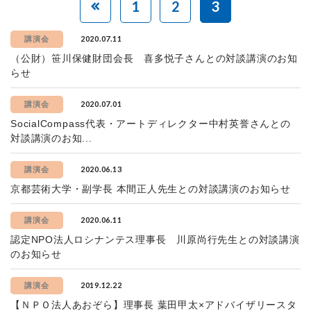
1
2
3
2020.07.11
講演会
（公財）笹川保健財団会長 喜多悦子さんとの対談講演のお知
らせ
2020.07.01
講演会
SocialCompass代表・アートディレクター中村英誉さんとの
対談講演のお知...
2020.06.13
講演会
京都芸術大学・副学長 本間正人先生との対談講演のお知らせ
2020.06.11
講演会
認定NPO法人ロシナンテス理事長 川原尚行先生との対談講演
のお知らせ
2019.12.22
講演会
【ＮＰＯ法人あおぞら】理事長 葉田甲太×アドバイザリースタ