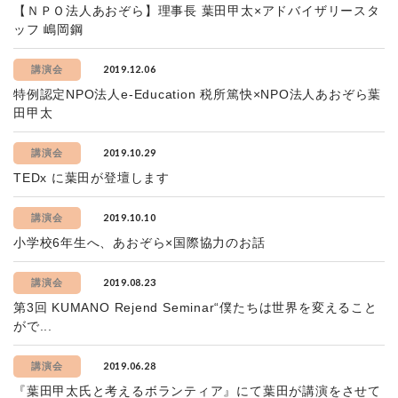
【ＮＰＯ法人あおぞら】理事長 葉田甲太×アドバイザリースタ
ッフ 嶋岡鋼
2019.12.06
講演会
特例認定NPO法人e-Education 税所篤快×NPO法人あおぞら葉
田甲太
2019.10.29
講演会
TEDx に葉田が登壇します
2019.10.10
講演会
小学校6年生へ、あおぞら×国際協力のお話
2019.08.23
講演会
第3回 KUMANO Rejend Seminar“僕たちは世界を変えること
がで...
2019.06.28
講演会
『葉田甲太氏と考えるボランティア』にて葉田が講演をさせて