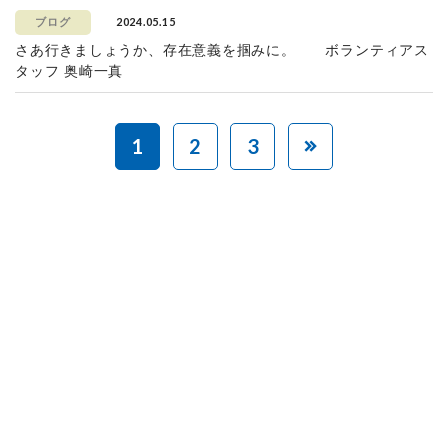
2024.05.15
ブログ
さあ行きましょうか、存在意義を掴みに。 ボランティアス
タッフ 奥崎一真
1
2
3
赤ちゃんとお母さんの
「笑顔」をつくる
あなたのご寄付で「涙」を減らし、「笑顔」を増やすことができま
す。