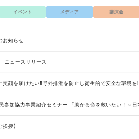
イベント
メディア
講演会
のお知らせ
OM ニュースリリース
に笑顔を届けたい‼️野外排泄を防止し衛生的で安全な環境を‼
A市民参加協力事業紹介セミナー 「助かる命を救いたい！～日本
ご挨拶】