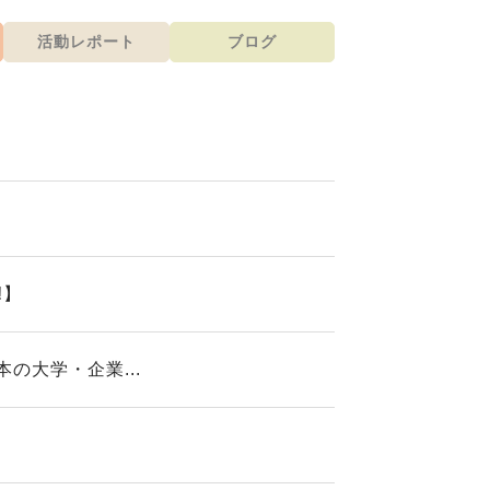
活動レポート
ブログ
️】
の大学・企業...