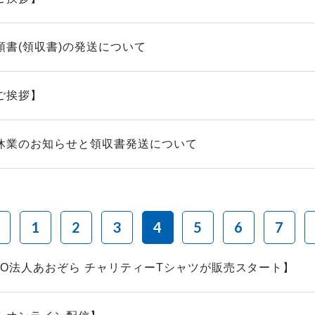
領書(領収書)の発送について
ご挨拶】
休業のお知らせと領収書発送について
1
2
3
4
5
6
7
PO法人あおぞら チャリティーTシャツが販売スタート】