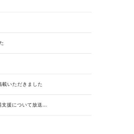
た
掲載いただきました
援について放送...