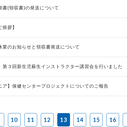
領書(領収書)の発送について
ご挨拶】
休業のお知らせと領収書発送について
】第３回新生児蘇生インストラクター講習会を行いました
ニア】保健センタープロジェクトについてのご報告
10
11
12
13
14
15
16