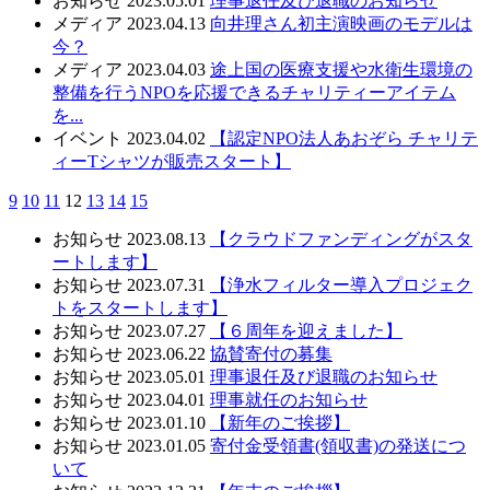
お知らせ
2023.05.01
理事退任及び退職のお知らせ
メディア
2023.04.13
向井理さん初主演映画のモデルは
今？
メディア
2023.04.03
途上国の医療支援や水衛生環境の
整備を行うNPOを応援できるチャリティーアイテム
を...
イベント
2023.04.02
【認定NPO法人あおぞら チャリテ
ィーTシャツが販売スタート】
9
10
11
12
13
14
15
お知らせ
2023.08.13
【クラウドファンディングがスタ
ートします】
お知らせ
2023.07.31
【浄水フィルター導入プロジェク
トをスタートします】
お知らせ
2023.07.27
【６周年を迎えました】
お知らせ
2023.06.22
協賛寄付の募集
お知らせ
2023.05.01
理事退任及び退職のお知らせ
お知らせ
2023.04.01
理事就任のお知らせ
お知らせ
2023.01.10
【新年のご挨拶】
お知らせ
2023.01.05
寄付金受領書(領収書)の発送につ
いて