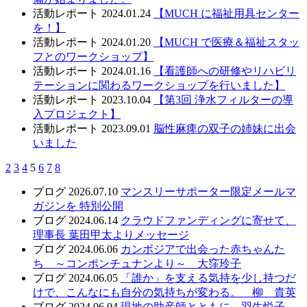
活動レポート
2024.01.24
【MUCH に福祉用具センター
を！】
活動レポート
2024.01.20
【MUCH で医療＆福祉スタッ
フとのワークショップ】
活動レポート
2024.01.16
【看護師への研修やリハビリ
テーションに関わるワークショップを行いました】
活動レポート
2023.10.04
【第3回 浄水フィルターの導
入プロジェクト】
活動レポート
2023.09.01
脳性麻痺の双子の姉妹に出会
いました
2
3
4
5
6
7
8
ブログ
2026.07.10
マンスリーサポーター限定メールマ
ガジンを 特別公開
ブログ
2024.06.14
クラウドファンディングに寄せて、
理事長 葉田甲太よりメッセージ
ブログ
2024.06.06
カンボジアで出会った赤ちゃんた
ち ～コンポンチュナンより～ 大窪玲子
ブログ
2024.06.05
「誰か」を支える気持を少し持つだ
けで、こんなにも自分の気持ちが変わる。 柳 貴英
ブログ
2024.06.04
現地の助産師とともに 羽生悦子