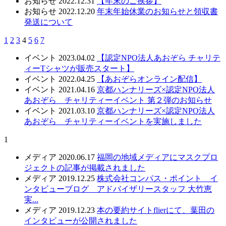
お知らせ
2022.12.31
【年末のご挨拶】
お知らせ
2022.12.20
年末年始休業のお知らせと領収書
発送について
1
2
3
4
5
6
7
イベント
2023.04.02
【認定NPO法人あおぞら チャリテ
ィーTシャツが販売スタート】
イベント
2022.04.25
【あおぞらオンライン配信】
イベント
2021.04.16
京都ハンナリーズ×認定NPO法人
あおぞら チャリティーイベント 第２弾のお知らせ
イベント
2021.03.10
京都ハンナリーズ×認定NPO法人
あおぞら チャリティーイベントを実施しました
1
メディア
2020.06.17
福岡の地域メディアにマスクプロ
ジェクトの記事が掲載されました
メディア
2019.12.25
株式会社コンパス・ポイント イ
ンタビューブログ アドバイザリースタッフ 大竹恵
実...
メディア
2019.12.23
本の要約サイトflierにて、葉田の
インタビューが公開されました