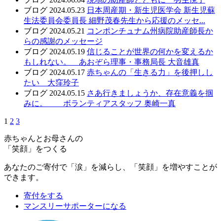
ブログ
2024.05.23
日本周産期・新生児医学会 新生児蘇
生法委員会委員長 細野茂春先生から応援のメッセ...
ブログ
2024.05.21
コンポンチュナム州病院助産師長か
らの感謝のメッセージ
ブログ
2024.05.19
信じることが世界の何かを変えるか
もしれない。 あおぞら理事・事務局長 大音雄真
ブログ
2024.05.17
赤ちゃんの「生きる力」を後押しし
たい 大窪玲子
ブログ
2024.05.15
さあ行きましょうか、存在意義を掴
みに。 ボランティアスタッフ 奥崎一真
1
2
3
赤ちゃんとお母さんの
「笑顔」をつくる
あなたのご寄付で「涙」を減らし、「笑顔」を増やすことが
できます。
寄付をする
マンスリーサポーターになる