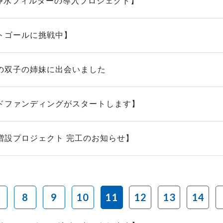
 浄水フィルターの導入プロジェクト】
トゴールに挑戦中】
の双子の姉妹に出会いました
ドファンディングがスタートします】
増設プロジェクト 完工のお知らせ】
8
9
10
11
12
13
14