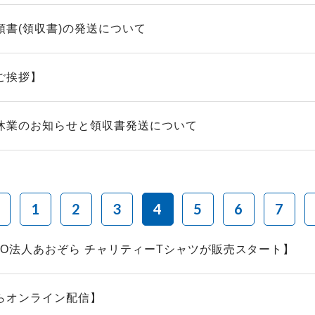
領書(領収書)の発送について
ご挨拶】
休業のお知らせと領収書発送について
1
2
3
4
5
6
7
PO法人あおぞら チャリティーTシャツが販売スタート】
らオンライン配信】