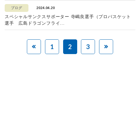
2024.04.20
ブログ
スペシャルサンクスサポーター 寺嶋良選手（プロバスケット
選手 広島ドラゴンフライ...
1
2
3
赤ちゃんとお母さんの
「笑顔」をつくる
あなたのご寄付で「涙」を減らし、「笑顔」を増やすことができま
す。