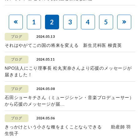
1
2
3
4
5
2024.05.13
ブログ
それはやがてこの国の将来を変える 新生児科医 柳貴英
2024.05.11
ブログ
NPO法人にこり理事長 松丸実奈さんより応援のメッセージが
届きました！
2024.05.08
ブログ
石田ショーキチさん（ミュージシャン・音楽プロデューサー）
から応援のメッセージが届...
2024.05.06
ブログ
きっかけという小さな種をまくことならできる 助産師 羽
生悦子