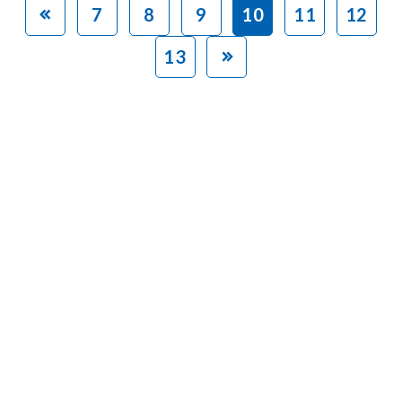
7
8
9
10
11
12
13
赤ちゃんとお母さんの
「笑顔」をつくる
あなたのご寄付で「涙」を減らし、「笑顔」を増やすことができま
す。
寄付をする
マンスリーサポーターになる