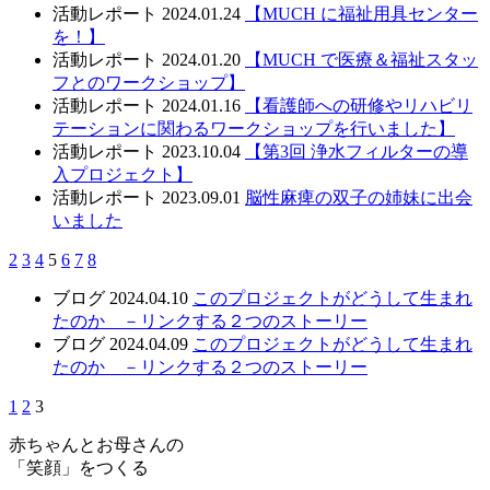
活動レポート
2024.01.24
【MUCH に福祉用具センター
を！】
活動レポート
2024.01.20
【MUCH で医療＆福祉スタッ
フとのワークショップ】
活動レポート
2024.01.16
【看護師への研修やリハビリ
テーションに関わるワークショップを行いました】
活動レポート
2023.10.04
【第3回 浄水フィルターの導
入プロジェクト】
活動レポート
2023.09.01
脳性麻痺の双子の姉妹に出会
いました
2
3
4
5
6
7
8
ブログ
2024.04.10
このプロジェクトがどうして生まれ
たのか －リンクする２つのストーリー
ブログ
2024.04.09
このプロジェクトがどうして生まれ
たのか －リンクする２つのストーリー
1
2
3
赤ちゃんとお母さんの
「笑顔」をつくる