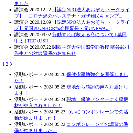
ました
講演会
2020.12.22
【認定NPO法人あおぞら トークライ
ブ】 コロナ渦のパレスチナ・ガザ難民キャンプ...
講演会
2020.12.09
【認定NPO法人あおぞら トークライ
ブ】元国連UNHCR協会理事長・元UNRWA...
講演会
2020.09.02
行動すれば救える命について | 葉田
甲太 | TEDxUSH
講演会
2020.07.22
関西学院大学国際学部教授 關谷武司
先生との対談講演のお知らせ
1
2
3
活動レポート
2024.05.26
保健指導勉強会を開催しまし
た！
活動レポート
2024.05.25
現地から感謝の声をお届けし
ます！
活動レポート
2024.05.24
現地、保健センターに支援機
材が納入されました！
活動レポート
2024.05.23
ついにコンポンレーンでの活
動が始まりました！
活動レポート
2024.05.22
コンポンレーンでの講習の準
備が始まりました。