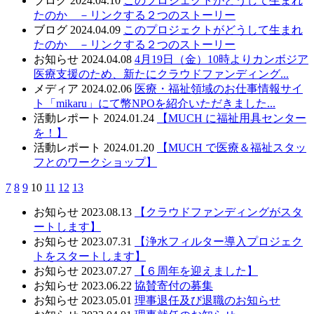
ブログ
2024.04.10
このプロジェクトがどうして生まれ
たのか －リンクする２つのストーリー
ブログ
2024.04.09
このプロジェクトがどうして生まれ
たのか －リンクする２つのストーリー
お知らせ
2024.04.08
4月19日（金）10時よりカンボジア
医療支援のため、新たにクラウドファンディング...
メディア
2024.02.06
医療・福祉領域のお仕事情報サイ
ト「mikaru」にて幣NPOを紹介いただきました...
活動レポート
2024.01.24
【MUCH に福祉用具センター
を！】
活動レポート
2024.01.20
【MUCH で医療＆福祉スタッ
フとのワークショップ】
7
8
9
10
11
12
13
お知らせ
2023.08.13
【クラウドファンディングがスタ
ートします】
お知らせ
2023.07.31
【浄水フィルター導入プロジェク
トをスタートします】
お知らせ
2023.07.27
【６周年を迎えました】
お知らせ
2023.06.22
協賛寄付の募集
お知らせ
2023.05.01
理事退任及び退職のお知らせ