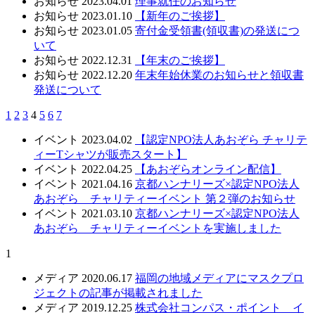
お知らせ
2023.04.01
理事就任のお知らせ
お知らせ
2023.01.10
【新年のご挨拶】
お知らせ
2023.01.05
寄付金受領書(領収書)の発送につ
いて
お知らせ
2022.12.31
【年末のご挨拶】
お知らせ
2022.12.20
年末年始休業のお知らせと領収書
発送について
1
2
3
4
5
6
7
イベント
2023.04.02
【認定NPO法人あおぞら チャリテ
ィーTシャツが販売スタート】
イベント
2022.04.25
【あおぞらオンライン配信】
イベント
2021.04.16
京都ハンナリーズ×認定NPO法人
あおぞら チャリティーイベント 第２弾のお知らせ
イベント
2021.03.10
京都ハンナリーズ×認定NPO法人
あおぞら チャリティーイベントを実施しました
1
メディア
2020.06.17
福岡の地域メディアにマスクプロ
ジェクトの記事が掲載されました
メディア
2019.12.25
株式会社コンパス・ポイント イ