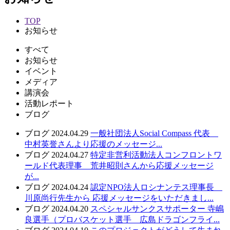
TOP
お知らせ
すべて
お知らせ
イベント
メディア
講演会
活動レポート
ブログ
ブログ
2024.04.29
一般社団法人Social Compass 代表
中村英誉さんより応援のメッセージ...
ブログ
2024.04.27
特定非営利活動法人コンフロントワ
ールド代表理事 荒井昭則さんから応援メッセージ
が...
ブログ
2024.04.24
認定NPO法人ロシナンテス理事長
川原尚行先生から 応援メッセージをいただきまし...
ブログ
2024.04.20
スペシャルサンクスサポーター 寺嶋
良選手（プロバスケット選手 広島ドラゴンフライ...