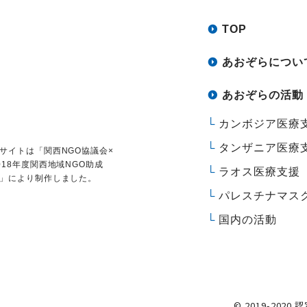
TOP
あおぞらについ
あおぞらの活動
カンボジア医療
タンザニア医療
サイトは
「関西NGO協議会×
018年度関西地域NGO助成
ラオス医療支援
」により制作しました。
パレスチナマス
国内の活動
© 2019-2020 