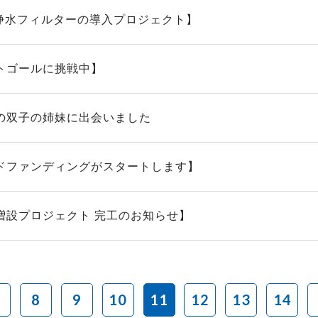
 浄水フィルターの導入プロジェクト】
トゴールに挑戦中】
の双子の姉妹に出会いました
ドファンディングがスタートします】
増設プロジェクト 完工のお知らせ】
8
9
10
11
12
13
14