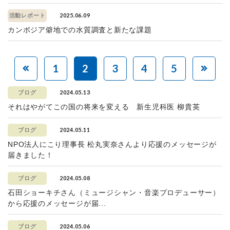
2025.06.09
活動レポート
カンボジア僻地での水質調査と新たな課題
1
2
3
4
5
2024.05.13
ブログ
それはやがてこの国の将来を変える 新生児科医 柳貴英
2024.05.11
ブログ
NPO法人にこり理事長 松丸実奈さんより応援のメッセージが
届きました！
2024.05.08
ブログ
石田ショーキチさん（ミュージシャン・音楽プロデューサー）
から応援のメッセージが届...
2024.05.06
ブログ