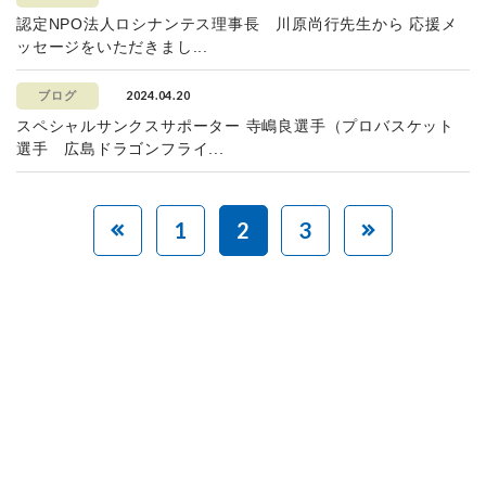
認定NPO法人ロシナンテス理事長 川原尚行先生から 応援メ
ッセージをいただきまし...
2024.04.20
ブログ
スペシャルサンクスサポーター 寺嶋良選手（プロバスケット
選手 広島ドラゴンフライ...
1
2
3
赤ちゃんとお母さんの
「笑顔」をつくる
あなたのご寄付で「涙」を減らし、「笑顔」を増やすことができま