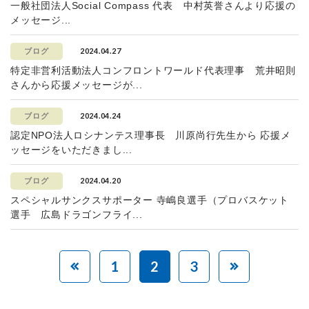
一般社団法人Social Compass 代表 中村英誉さんより応援の
メッセージ...
2024.04.27
ブログ
特定非営利活動法人コンフロントワールド代表理事 荒井昭則
さんから応援メッセージが...
2024.04.24
ブログ
認定NPO法人ロシナンテス理事長 川原尚行先生から 応援メ
ッセージをいただきまし...
2024.04.20
ブログ
スペシャルサンクスサポーター 寺嶋良選手（プロバスケット
選手 広島ドラゴンフライ...
1
2
3