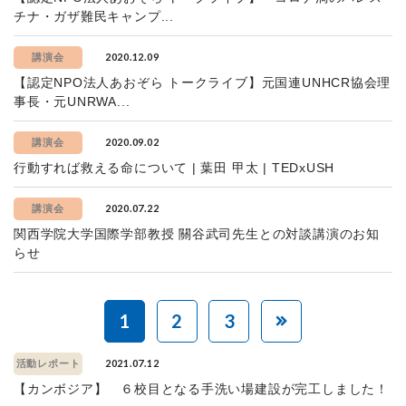
チナ・ガザ難民キャンプ...
2020.12.09
講演会
【認定NPO法人あおぞら トークライブ】元国連UNHCR協会理
事長・元UNRWA...
2020.09.02
講演会
行動すれば救える命について | 葉田 甲太 | TEDxUSH
2020.07.22
講演会
関西学院大学国際学部教授 關谷武司先生との対談講演のお知
らせ
1
2
3
2021.07.12
活動レポート
【カンボジア】 ６校目となる手洗い場建設が完工しました！