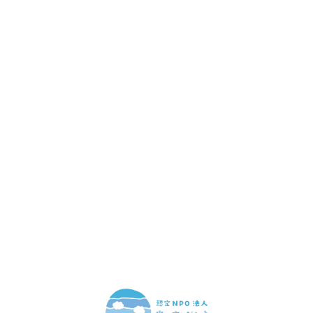
赤ちゃんとお母さんの
「笑顔」をつくる
あなたのご寄付で「涙」を減らし、「笑顔」を増やすことができま
す。
寄付をする
マンスリーサポーターになる