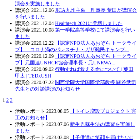
演会を実施しました
講演会
2021.12.06
JICA九州主催 理事長 葉田が講演会
を行いました
講演会
2021.12.04
Healthtech 2021に登壇しました
講演会
2021.10.08
第一学院高等学校にて講演会を行い
ました
講演会
2020.12.22
【認定NPO法人あおぞら トークライ
ブ】 コロナ渦のパレスチナ・ガザ難民キャンプ...
講演会
2020.12.09
【認定NPO法人あおぞら トークライ
ブ】元国連UNHCR協会理事長・元UNRWA...
講演会
2020.09.02
行動すれば救える命について | 葉田
甲太 | TEDxUSH
講演会
2020.07.22
関西学院大学国際学部教授 關谷武司
先生との対談講演のお知らせ
1
2
3
活動レポート
2023.08.05
【トイレ増設プロジェクト 完
工のお知らせ】
活動レポート
2023.07.06
新生児蘇生法の講習を実施し
ました
活動レポート
2023.03.08
【子供達に笑顔を届けたい‼️