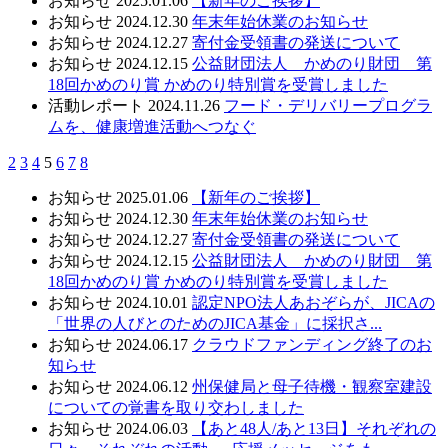
お知らせ
2025.01.06
【新年のご挨拶】
お知らせ
2024.12.30
年末年始休業のお知らせ
お知らせ
2024.12.27
寄付金受領書の発送について
お知らせ
2024.12.15
公益財団法人 かめのり財団 第
18回かめのり賞 かめのり特別賞を受賞しました
活動レポート
2024.11.26
フード・デリバリープログラ
ムを、健康増進活動へつなぐ
2
3
4
5
6
7
8
お知らせ
2025.01.06
【新年のご挨拶】
お知らせ
2024.12.30
年末年始休業のお知らせ
お知らせ
2024.12.27
寄付金受領書の発送について
お知らせ
2024.12.15
公益財団法人 かめのり財団 第
18回かめのり賞 かめのり特別賞を受賞しました
お知らせ
2024.10.01
認定NPO法人あおぞらが、JICAの
「世界の人びとのためのJICA基金」に採択さ...
お知らせ
2024.06.17
クラウドファンディング終了のお
知らせ
お知らせ
2024.06.12
州保健局と母子待機・観察室建設
についての覚書を取り交わしました
お知らせ
2024.06.03
【あと48人/あと13日】それぞれの