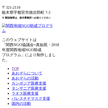
〒321-2116
栃木県宇都宮市徳次郎町 7-3
※ 郵送物等は、栃木事務所へお送りください
このウェブサイトは
「関西NGO協議会×真如苑・2018
年度関西地域NGO助成
プログラム」により制作しまし
た。
TOP
あおぞらについて
あおぞらの活動
カンボジア医療支援
タンザニア医療支援
ラオス医療支援
パレスチナマスク支援
国内の活動