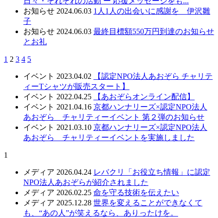
日々・それぞれの活動 ー 応援メッセージをも...
お知らせ
2024.06.03
1人1人の出会いに感謝を 伊沢雛
子
お知らせ
2024.06.03
最終目標額550万円到達のお知らせ
とお礼
1
2
3
4
5
イベント
2023.04.02
【認定NPO法人あおぞら チャリテ
ィーTシャツが販売スタート】
イベント
2022.04.25
【あおぞらオンライン配信】
イベント
2021.04.16
京都ハンナリーズ×認定NPO法人
あおぞら チャリティーイベント 第２弾のお知らせ
イベント
2021.03.10
京都ハンナリーズ×認定NPO法人
あおぞら チャリティーイベントを実施しました
1
メディア
2026.04.24
レバクリ「お役立ち情報」に認定
NPO法人あおぞらが紹介されました
メディア
2026.02.25
命を守る技術を伝えたい
メディア
2025.12.28
世界を変えることができなくて
も、“あの人”が笑えるなら、ありったけを。