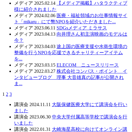
メディア
2025.02.14
【メディア掲載】ハタラクティブ
様に紹介されました
メディア
2024.02.06
医療・福祉領域のお仕事情報サイ
ト「mikaru」にて幣NPOを紹介いただきました...
メディア
2023.06.11
SDGsメディア ミラサス
メディア
2023.04.13
向井理さん初主演映画のモデルは
今？
メディア
2023.04.03
途上国の医療支援や水衛生環境の
整備を行うNPOを応援できるチャリティーアイテム
を...
メディア
2023.03.15
ELECOM ニュースリリース
メディア
2022.03.27
株式会社コンパス・ポイント イ
ンタビューブログ 理事 大音雄真の記事が公開され
ま...
1
2
3
講演会
2024.11.11
大阪保健医療大学にて講演会を行い
ました
講演会
2023.06.30
中央大学付属高等学校で講演会を行
いました
講演会
2022.01.31
大崎海星高校に向けてオンライン講