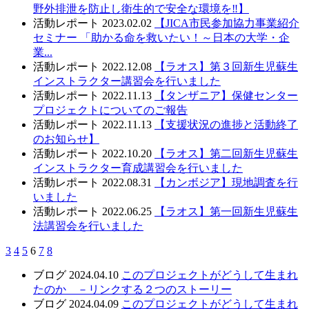
野外排泄を防止し衛生的で安全な環境を‼️】
活動レポート
2023.02.02
【JICA市民参加協力事業紹介
セミナー 「助かる命を救いたい！～日本の大学・企
業...
活動レポート
2022.12.08
【ラオス】第３回新生児蘇生
インストラクター講習会を行いました
活動レポート
2022.11.13
【タンザニア】保健センター
プロジェクトについてのご報告
活動レポート
2022.11.13
【支援状況の進捗と活動終了
のお知らせ】
活動レポート
2022.10.20
【ラオス】第二回新生児蘇生
インストラクター育成講習会を行いました
活動レポート
2022.08.31
【カンボジア】現地調査を行
いました
活動レポート
2022.06.25
【ラオス】第一回新生児蘇生
法講習会を行いました
3
4
5
6
7
8
ブログ
2024.04.10
このプロジェクトがどうして生まれ
たのか －リンクする２つのストーリー
ブログ
2024.04.09
このプロジェクトがどうして生まれ