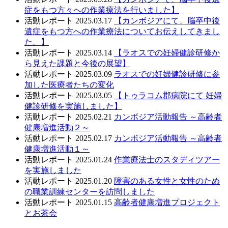
症をもつ方々への作業療法を行いました】
活動レポート
2025.03.17
【カンボジアにて、脳卒中後
遺症をもつ方への作業療法についてお伝えしてきまし
た。】
活動レポート
2025.03.14
【ラオスでの妊婦健診研修か
ら見えた課題と今後の展望】
活動レポート
2025.03.09
ラオスでの妊婦健診研修に参
加した医療者たちの変化
活動レポート
2025.03.05
【トゥラコム郡病院にて 妊婦
健診研修を実施しました】
活動レポート
2025.02.21
カンボジア活動報告 ～高齢者
健康増進活動２～
活動レポート
2025.02.17
カンボジア活動報告 ～高齢者
健康増進活動１～
活動レポート
2025.01.24
作業療法士のスタディツアー
を実施しました
活動レポート
2025.01.20
障害のある女性と女性のため
の職業訓練センターを訪問しました
活動レポート
2025.01.15
高齢者健康増進プロジェクト
とお茶会