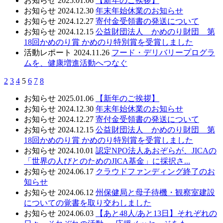
お知らせ
2025.01.06
【新年のご挨拶】
お知らせ
2024.12.30
年末年始休業のお知らせ
お知らせ
2024.12.27
寄付金受領書の発送について
お知らせ
2024.12.15
公益財団法人 かめのり財団 第
18回かめのり賞 かめのり特別賞を受賞しました
活動レポート
2024.11.26
フード・デリバリープログラ
ムを、健康増進活動へつなぐ
2
3
4
5
6
7
8
お知らせ
2025.01.06
【新年のご挨拶】
お知らせ
2024.12.30
年末年始休業のお知らせ
お知らせ
2024.12.27
寄付金受領書の発送について
お知らせ
2024.12.15
公益財団法人 かめのり財団 第
18回かめのり賞 かめのり特別賞を受賞しました
お知らせ
2024.10.01
認定NPO法人あおぞらが、JICAの
「世界の人びとのためのJICA基金」に採択さ...
お知らせ
2024.06.17
クラウドファンディング終了のお
知らせ
お知らせ
2024.06.12
州保健局と母子待機・観察室建設
についての覚書を取り交わしました
お知らせ
2024.06.03
【あと48人/あと13日】それぞれの