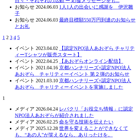
日々・それぞれの活動 ー 応援メッセージをも...
お知らせ
2024.06.03
1人1人の出会いに感謝を 伊沢雛
子
お知らせ
2024.06.03
最終目標額550万円到達のお知らせ
とお礼
1
2
3
4
5
イベント
2023.04.02
【認定NPO法人あおぞら チャリテ
ィーTシャツが販売スタート】
イベント
2022.04.25
【あおぞらオンライン配信】
イベント
2021.04.16
京都ハンナリーズ×認定NPO法人
あおぞら チャリティーイベント 第２弾のお知らせ
イベント
2021.03.10
京都ハンナリーズ×認定NPO法人
あおぞら チャリティーイベントを実施しました
1
メディア
2026.04.24
レバクリ「お役立ち情報」に認定
NPO法人あおぞらが紹介されました
メディア
2026.02.25
命を守る技術を伝えたい
メディア
2025.12.28
世界を変えることができなくて
も、“あの人”が笑えるなら、ありったけを。