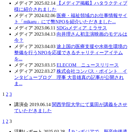
メディア
2025.02.14
【メディア掲載】ハタラクティブ
様に紹介されました
メディア
2024.02.06
医療・福祉領域のお仕事情報サイ
ト「mikaru」にて幣NPOを紹介いただきました...
メディア
2023.06.11
SDGsメディア ミラサス
メディア
2023.04.13
向井理さん初主演映画のモデルは
今？
メディア
2023.04.03
途上国の医療支援や水衛生環境の
整備を行うNPOを応援できるチャリティーアイテム
を...
メディア
2023.03.15
ELECOM ニュースリリース
メディア
2022.03.27
株式会社コンパス・ポイント イ
ンタビューブログ 理事 大音雄真の記事が公開され
ま...
1
2
3
講演会
2019.06.14
関西学院大学にて葉田が講義をさせ
ていただきました
1
2
3
活動レポート
2025.03.28
【カンボジアで、脳卒中後遺