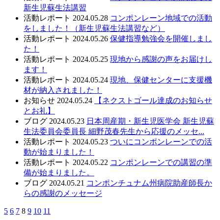
新生児蘇生法講習
活動レポート
2024.05.28
コンポンレーン地域での活動
をしました！（新生児蘇生法講習など）
活動レポート
2024.05.26
保健指導勉強会を開催しまし
た！
活動レポート
2024.05.25
現地から感謝の声をお届けし
ます！
活動レポート
2024.05.24
現地、保健センターに支援機
材が納入されました！
お知らせ
2024.05.24
【ネクストゴール達成のお知らせ
とお礼】
ブログ
2024.05.23
日本周産期・新生児医学会 新生児蘇
生法委員会委員長 細野茂春先生から応援のメッセ...
活動レポート
2024.05.23
ついにコンポンレーンでの活
動が始まりました！
活動レポート
2024.05.22
コンポンレーンでの講習の準
備が始まりました。
ブログ
2024.05.21
コンポンチュナム州病院助産師長か
らの感謝のメッセージ
5
6
7
8
9
10
11