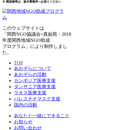
※ 郵送物等は、栃木事務所へお送りください
このウェブサイトは
「関西NGO協議会×真如苑・2018
年度関西地域NGO助成
プログラム」により制作しまし
た。
TOP
あおぞらについて
あおぞらの活動
カンボジア医療支援
タンザニア医療支援
ラオス医療支援
パレスチナマスク支援
国内の活動
あなたと一緒にできること
お知らせ
お問い合わせ