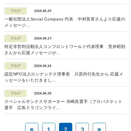
2024.04.29
ブログ
一般社団法人Social Compass 代表 中村英誉さんより応援の
メッセージ...
2024.04.27
ブログ
特定非営利活動法人コンフロントワールド代表理事 荒井昭則
さんから応援メッセージが...
2024.04.24
ブログ
認定NPO法人ロシナンテス理事長 川原尚行先生から 応援メ
ッセージをいただきまし...
2024.04.20
ブログ
スペシャルサンクスサポーター 寺嶋良選手（プロバスケット
選手 広島ドラゴンフライ...
1
2
3