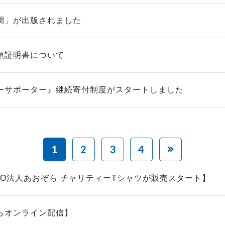
間」が出版されました
領証明書について
ーサポーター』継続寄付制度がスタートしました
1
2
3
4
PO法人あおぞら チャリティーTシャツが販売スタート】
らオンライン配信】