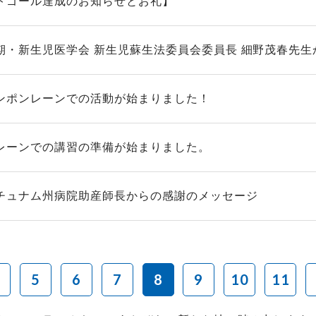
トゴール達成のお知らせとお礼】
期・新生児医学会 新生児蘇生法委員会委員長 細野茂春先生か
ンポンレーンでの活動が始まりました！
レーンでの講習の準備が始まりました。
チュナム州病院助産師長からの感謝のメッセージ
5
6
7
8
9
10
11