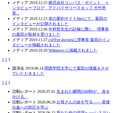
メディア
2019.12.25
株式会社コンパス・ポイント イ
ンタビューブログ アドバイザリースタッフ 大竹恵
実...
メディア
2019.12.23
本の要約サイトflierにて、葉田の
インタビューが公開されました
メディア
2019.12.06
中村哲先生の訃報に際し、理事長
の葉田が取材を受けました
メディア
2019.11.27
coFFee doctorsに理事長 葉田のイン
タビューが掲載されました
メディア
2019.10.20
Withnews に掲載されました
1
2
3
講演会
2019.06.14
関西学院大学にて葉田が講義をさせ
ていただきました
1
2
3
活動レポート
2026.07.01
生まれた瞬間の60秒が、 命を
分ける。
活動レポート
2026.06.26
お母さんの命を守る—— 産後
出血への対応を学ぶ
活動レポート
2026.06.15
新たな命の現場へ──シエラレ