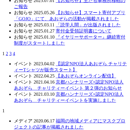
お知らせ
2025.07.01
【お知らせ】主たる事務所移転の
ご報告
お知らせ
2025.05.26
【お知らせ】スマート寄付アプリ
「GOJO」にて、あおぞらの活動が掲載されました
お知らせ
2025.03.11
「読学人間」が出版されました
お知らせ
2025.01.27
寄付金受領証明書について
お知らせ
2025.01.10
『イヤリーサポーター』継続寄付
制度がスタートしました
1
2
3
4
イベント
2023.04.02
【認定NPO法人あおぞら チャリテ
ィーTシャツが販売スタート】
イベント
2022.04.25
【あおぞらオンライン配信】
イベント
2021.04.16
京都ハンナリーズ×認定NPO法人
あおぞら チャリティーイベント 第２弾のお知らせ
イベント
2021.03.10
京都ハンナリーズ×認定NPO法人
あおぞら チャリティーイベントを実施しました
1
メディア
2020.06.17
福岡の地域メディアにマスクプロ
ジェクトの記事が掲載されました