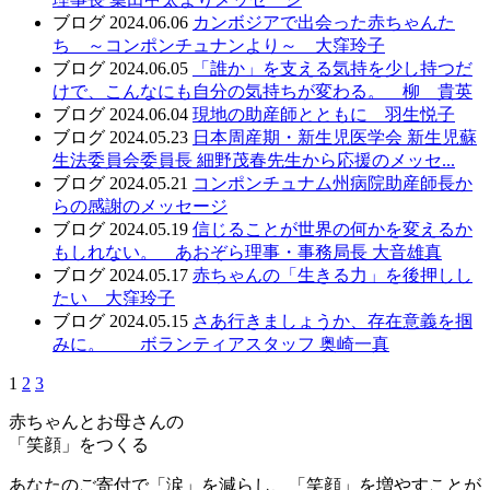
ブログ
2024.06.06
カンボジアで出会った赤ちゃんた
ち ～コンポンチュナンより～ 大窪玲子
ブログ
2024.06.05
「誰か」を支える気持を少し持つだ
けで、こんなにも自分の気持ちが変わる。 柳 貴英
ブログ
2024.06.04
現地の助産師とともに 羽生悦子
ブログ
2024.05.23
日本周産期・新生児医学会 新生児蘇
生法委員会委員長 細野茂春先生から応援のメッセ...
ブログ
2024.05.21
コンポンチュナム州病院助産師長か
らの感謝のメッセージ
ブログ
2024.05.19
信じることが世界の何かを変えるか
もしれない。 あおぞら理事・事務局長 大音雄真
ブログ
2024.05.17
赤ちゃんの「生きる力」を後押しし
たい 大窪玲子
ブログ
2024.05.15
さあ行きましょうか、存在意義を掴
みに。 ボランティアスタッフ 奥崎一真
1
2
3
赤ちゃんとお母さんの
「笑顔」をつくる
あなたのご寄付で「涙」を減らし、「笑顔」を増やすことが