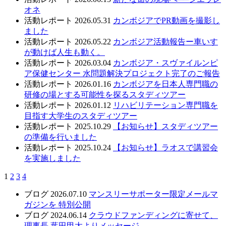
オネ
活動レポート
2026.05.31
カンボジアでPR動画を撮影し
ました
活動レポート
2026.05.22
カンボジア活動報告ー車いす
が動けば人生も動く。
活動レポート
2026.03.04
カンボジア・スヴァイルンピ
ア保健センター 水問題解決プロジェクト完了のご報告
活動レポート
2026.01.16
カンボジアを日本人専門職の
研修の場とする可能性を探るスタディツアー
活動レポート
2026.01.12
リハビリテーション専門職を
目指す大学生のスタディツアー
活動レポート
2025.10.29
【お知らせ】スタディツアー
の準備を行いました
活動レポート
2025.10.24
【お知らせ】ラオスで講習会
を実施しました
1
2
3
4
ブログ
2026.07.10
マンスリーサポーター限定メールマ
ガジンを 特別公開
ブログ
2024.06.14
クラウドファンディングに寄せて、
理事長 葉田甲太よりメッセージ