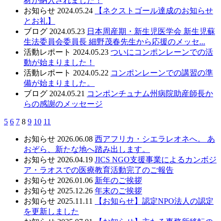
材が納入されました！
お知らせ
2024.05.24
【ネクストゴール達成のお知らせ
とお礼】
ブログ
2024.05.23
日本周産期・新生児医学会 新生児蘇
生法委員会委員長 細野茂春先生から応援のメッセ...
活動レポート
2024.05.23
ついにコンポンレーンでの活
動が始まりました！
活動レポート
2024.05.22
コンポンレーンでの講習の準
備が始まりました。
ブログ
2024.05.21
コンポンチュナム州病院助産師長か
らの感謝のメッセージ
5
6
7
8
9
10
11
お知らせ
2026.06.08
西アフリカ・シエラレオネへ。 あ
おぞら、新たな地へ踏み出します。
お知らせ
2026.04.19
JICS NGO支援事業によるカンボジ
ア・ラオスでの医療教育活動完了のご報告
お知らせ
2026.01.06
新年のご挨拶
お知らせ
2025.12.26
年末のご挨拶
お知らせ
2025.11.11
【お知らせ】認定NPO法人の認定
を更新しました