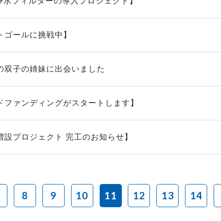
 浄水フィルターの導入プロジェクト】
トゴールに挑戦中】
の双子の姉妹に出会いました
ドファンディングがスタートします】
増設プロジェクト 完工のお知らせ】
8
9
10
11
12
13
14