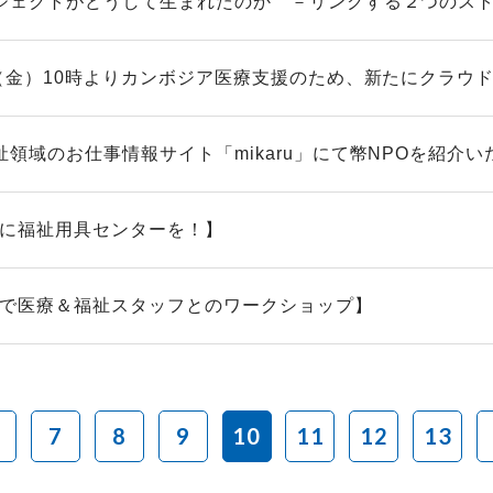
ジェクトがどうして生まれたのか －リンクする２つのス
日（金）10時よりカンボジア医療支援のため、新たにクラウドフ
領域のお仕事情報サイト「mikaru」にて幣NPOを紹介いた
H に福祉用具センターを！】
H で医療＆福祉スタッフとのワークショップ】
7
8
9
10
11
12
13