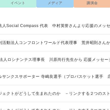
イベント
メディア
講演会
人Social Compass 代表 中村英誉さんより応援のメッセー
利活動法人コンフロントワールド代表理事 荒井昭則さんから
O法人ロシナンテス理事長 川原尚行先生から 応援メッセージ
ルサンクスサポーター 寺嶋良選手（プロバスケット選手 広島
ジェクトがどうして生まれたのか －リンクする２つのス