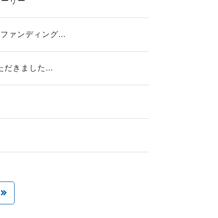
トーリー
ァンディング...
だきました...