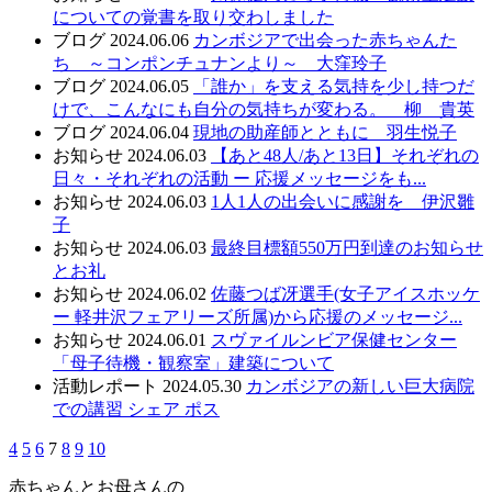
についての覚書を取り交わしました
ブログ
2024.06.06
カンボジアで出会った赤ちゃんた
ち ～コンポンチュナンより～ 大窪玲子
ブログ
2024.06.05
「誰か」を支える気持を少し持つだ
けで、こんなにも自分の気持ちが変わる。 柳 貴英
ブログ
2024.06.04
現地の助産師とともに 羽生悦子
お知らせ
2024.06.03
【あと48人/あと13日】それぞれの
日々・それぞれの活動 ー 応援メッセージをも...
お知らせ
2024.06.03
1人1人の出会いに感謝を 伊沢雛
子
お知らせ
2024.06.03
最終目標額550万円到達のお知らせ
とお礼
お知らせ
2024.06.02
佐藤つば冴選手(女子アイスホッケ
ー 軽井沢フェアリーズ所属)から応援のメッセージ...
お知らせ
2024.06.01
スヴァイルンビア保健センター
「母子待機・観察室」建築について
活動レポート
2024.05.30
カンボジアの新しい巨大病院
での講習 シェア ポス
4
5
6
7
8
9
10
赤ちゃんとお母さんの