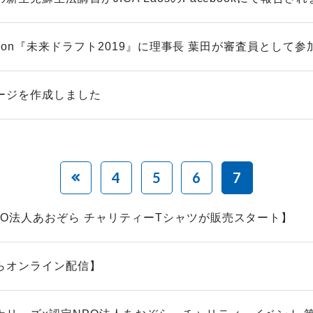
 vision『未来ドラフト2019』に理事長 葉田が審査員として参加.
ージを作成しました
4
5
6
7
PO法人あおぞら チャリティーTシャツが販売スタート】
らオンライン配信】