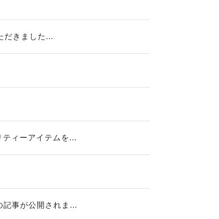
だきました...
ィーアイテムを...
事が公開されま...