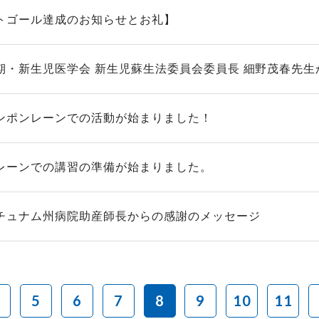
トゴール達成のお知らせとお礼】
期・新生児医学会 新生児蘇生法委員会委員長 細野茂春先生か
ンポンレーンでの活動が始まりました！
レーンでの講習の準備が始まりました。
チュナム州病院助産師長からの感謝のメッセージ
5
6
7
8
9
10
11