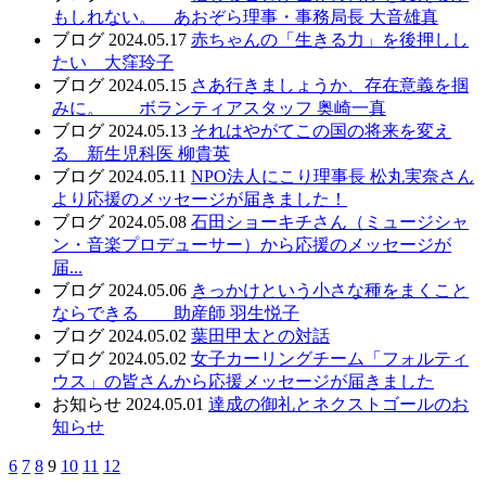
もしれない。 あおぞら理事・事務局長 大音雄真
ブログ
2024.05.17
赤ちゃんの「生きる力」を後押しし
たい 大窪玲子
ブログ
2024.05.15
さあ行きましょうか、存在意義を掴
みに。 ボランティアスタッフ 奥崎一真
ブログ
2024.05.13
それはやがてこの国の将来を変え
る 新生児科医 柳貴英
ブログ
2024.05.11
NPO法人にこり理事長 松丸実奈さん
より応援のメッセージが届きました！
ブログ
2024.05.08
石田ショーキチさん（ミュージシャ
ン・音楽プロデューサー）から応援のメッセージが
届...
ブログ
2024.05.06
きっかけという小さな種をまくこと
ならできる 助産師 羽生悦子
ブログ
2024.05.02
葉田甲太との対話
ブログ
2024.05.02
女子カーリングチーム「フォルティ
ウス」の皆さんから応援メッセージが届きました
お知らせ
2024.05.01
達成の御礼とネクストゴールのお
知らせ
6
7
8
9
10
11
12