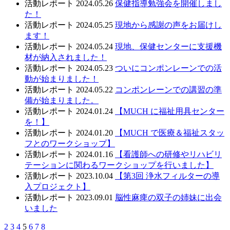
活動レポート
2024.05.26
保健指導勉強会を開催しまし
た！
活動レポート
2024.05.25
現地から感謝の声をお届けし
ます！
活動レポート
2024.05.24
現地、保健センターに支援機
材が納入されました！
活動レポート
2024.05.23
ついにコンポンレーンでの活
動が始まりました！
活動レポート
2024.05.22
コンポンレーンでの講習の準
備が始まりました。
活動レポート
2024.01.24
【MUCH に福祉用具センター
を！】
活動レポート
2024.01.20
【MUCH で医療＆福祉スタッ
フとのワークショップ】
活動レポート
2024.01.16
【看護師への研修やリハビリ
テーションに関わるワークショップを行いました】
活動レポート
2023.10.04
【第3回 浄水フィルターの導
入プロジェクト】
活動レポート
2023.09.01
脳性麻痺の双子の姉妹に出会
いました
2
3
4
5
6
7
8