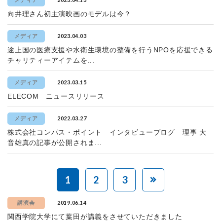
メディア
向井理さん初主演映画のモデルは今？
2023.04.03
メディア
途上国の医療支援や水衛生環境の整備を行うNPOを応援できる
チャリティーアイテムを...
2023.03.15
メディア
ELECOM ニュースリリース
2022.03.27
メディア
株式会社コンパス・ポイント インタビューブログ 理事 大
音雄真の記事が公開されま...
1
2
3
2019.06.14
講演会
関西学院大学にて葉田が講義をさせていただきました