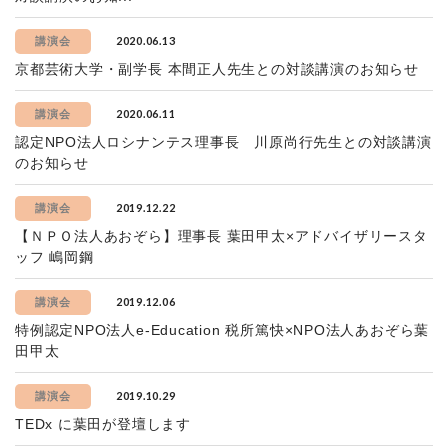
2020.06.13
講演会
京都芸術大学・副学長 本間正人先生との対談講演のお知らせ
2020.06.11
講演会
認定NPO法人ロシナンテス理事長 川原尚行先生との対談講演
のお知らせ
2019.12.22
講演会
【ＮＰＯ法人あおぞら】理事長 葉田甲太×アドバイザリースタ
ッフ 嶋岡鋼
2019.12.06
講演会
特例認定NPO法人e-Education 税所篤快×NPO法人あおぞら葉
田甲太
2019.10.29
講演会
TEDx に葉田が登壇します