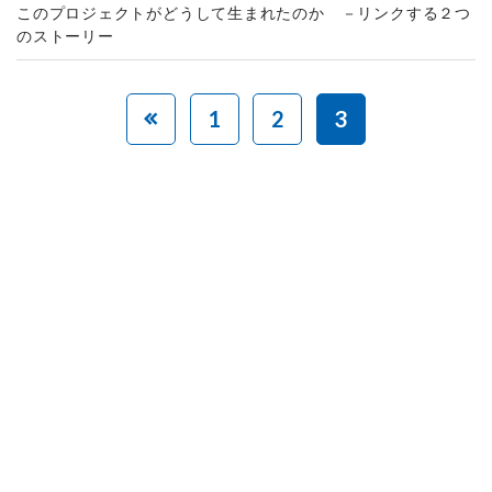
このプロジェクトがどうして生まれたのか －リンクする２つ
のストーリー
1
2
3
赤ちゃんとお母さんの
「笑顔」をつくる
あなたのご寄付で「涙」を減らし、「笑顔」を増やすことができま
す。
寄付をする