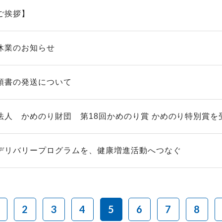
ご挨拶】
休業のお知らせ
領書の発送について
法人 かめのり財団 第18回かめのり賞 かめのり特別賞を
デリバリープログラムを、健康増進活動へつなぐ
2
3
4
5
6
7
8