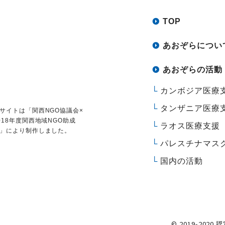
TOP
あおぞらについ
あおぞらの活動
カンボジア医療
タンザニア医療
サイトは
「関西NGO協議会×
018年度関西地域NGO助成
ラオス医療支援
」により制作しました。
パレスチナマス
国内の活動
© 2019-2020 