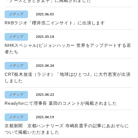
「ナースときどき女子」に掲載されました
2021.06.01
メディア
RKBラジオ「櫻井浩二インサイト」に出演します
2021.05.18
メディア
NHKスペシャル|ビジョンハッカー 世界をアップデートする若
者たち
2021.04.24
メディア
CRT栃木放送（ラジオ）「地球はひとつJ」に大竹恵実が出演
しました
2021.04.22
メディア
Readyforにて理事長 葉田のコメントが掲載されました
2021.04.19
メディア
京都新聞 京都ハンナリーズ 寺嶋良選手の記事にあおぞらに
ついて掲載いただきました