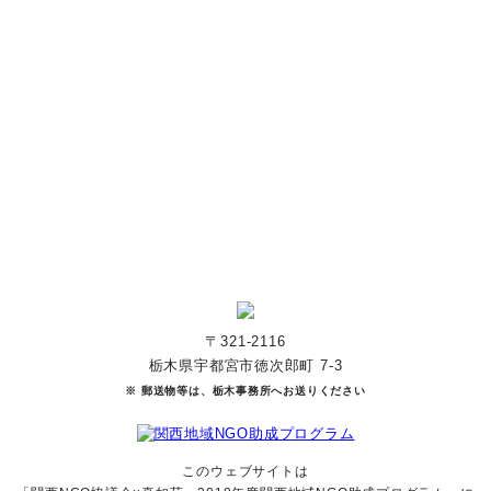
あなたのご寄付で「涙」を減らし、「笑顔」を増やすことができま
す。
寄付をする
マンスリーサポーターになる
〒321-2116
栃木県宇都宮市徳次郎町 7-3
※ 郵送物等は、栃木事務所へお送りください
このウェブサイトは