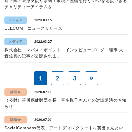
途上国の医療支援や水衛生環境の整備を行うNPOを応援できる
チャリティーアイテムを...
2023.03.15
メディア
ELECOM ニュースリリース
2022.03.27
メディア
株式会社コンパス・ポイント インタビューブログ 理事 大
音雄真の記事が公開されま...
1
2
3
2020.07.11
講演会
（公財）笹川保健財団会長 喜多悦子さんとの対談講演のお知
らせ
2020.07.01
講演会
SocialCompass代表・アートディレクター中村英誉さんとの