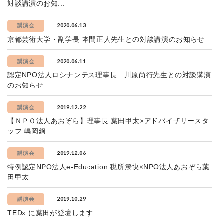
対談講演のお知...
2020.06.13
講演会
京都芸術大学・副学長 本間正人先生との対談講演のお知らせ
2020.06.11
講演会
認定NPO法人ロシナンテス理事長 川原尚行先生との対談講演
のお知らせ
2019.12.22
講演会
【ＮＰＯ法人あおぞら】理事長 葉田甲太×アドバイザリースタ
ッフ 嶋岡鋼
2019.12.06
講演会
特例認定NPO法人e-Education 税所篤快×NPO法人あおぞら葉
田甲太
2019.10.29
講演会
TEDx に葉田が登壇します