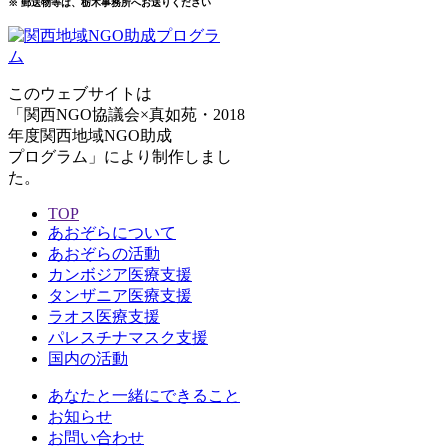
※ 郵送物等は、栃木事務所へお送りください
このウェブサイトは
「関西NGO協議会×真如苑・2018
年度関西地域NGO助成
プログラム」により制作しまし
た。
TOP
あおぞらについて
あおぞらの活動
カンボジア医療支援
タンザニア医療支援
ラオス医療支援
パレスチナマスク支援
国内の活動
あなたと一緒にできること
お知らせ
お問い合わせ