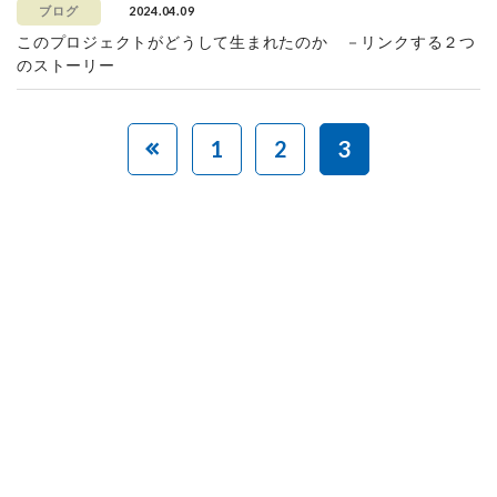
2024.04.09
ブログ
このプロジェクトがどうして生まれたのか －リンクする２つ
のストーリー
1
2
3
赤ちゃんとお母さんの
「笑顔」をつくる
あなたのご寄付で「涙」を減らし、「笑顔」を増やすことができま
す。
寄付をする